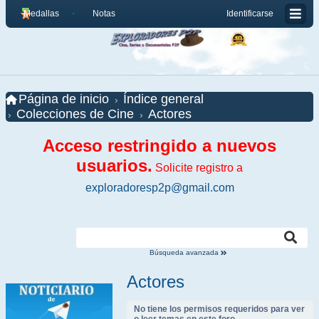
Medallas
Notas
Identificarse
Página de inicio
Índice general
Colecciones de Cine
Actores
Acceso restringido a nuevos
usuarios.
Solicite registro a
exploradoresp2p@gmail.com
Búsqueda avanzada
Actores
No tiene los permisos requeridos para ver