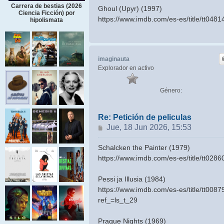
Carrera de bestias (2026
Ghoul (Upyr) (1997)
Ciencia Ficción) por
https://www.imdb.com/es-es/title/tt0481
hipolismata
imaginauta
Explorador en activo
Género:
Re: Petición de peliculas
Mensaje
Jue, 18 Jun 2026, 15:53
Schalcken the Painter (1979)
https://www.imdb.com/es-es/title/tt0286
Pessi ja Illusia (1984)
https://www.imdb.com/es-es/title/tt0087
ref_=ls_t_29
Prague Nights (1969)