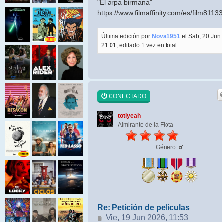
"El arpa birmana"
https://www.filmaffinity.com/es/film8113
Última edición por
Nova1951
el Sab, 20 Jun
21:01, editado 1 vez en total.
CONECTADO
totiyeah
Almirante de la Flota
Género:
Re: Petición de peliculas
Mensaje
Vie, 19 Jun 2026, 11:53