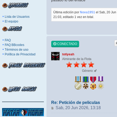
pasado lo del enlace
Última edición por
Nova1951
el Sab, 20 Jun
Lista de Usuarios
21:03, editado 1 vez en total.
El equipo
FAQ
CONECTADO
FAQ BBcodes
Términos de uso
Política de Privacidad
totiyeah
Almirante de la Flota
Género:
Re: Petición de peliculas
Mensaje
Sab, 20 Jun 2026, 13:18