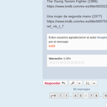
The Young Taoism Fighter (1986)
https://www.imdb.com/es-es/title/tt0202
Una mujer de segunda mano (1977)
https://www.imdb.com/es-es/title/tt0075
ref_=ls_t_7
Estos usuarios agradecieron al autor
imagin
por el mensaje:
ivi25
Valoración:
0.28%
Responder
95 mensajes
Página
6
de
10
1
4
5
6
7
8
1
Anterior
…
…