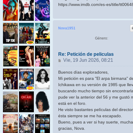
https://www.imdb.com/es-es/title/tt0064
Nova1951
Género:
Re: Petición de peliculas
Mensaje
Vie, 19 Jun 2026, 08:21
Buenos días exploradores,
Mi petición es para "El arpa birmana" d
Ichikawa en su versión de 1985 que lle
buscando mucho tiempo sin encontrarla
pude ver la anterior del 56 y me gustó
está en el foro.
He visto bastantes películas del director
ésta siempre se me ha escapado.
Bueno, pues a ver si hay suerte, much
gracias, Nova.