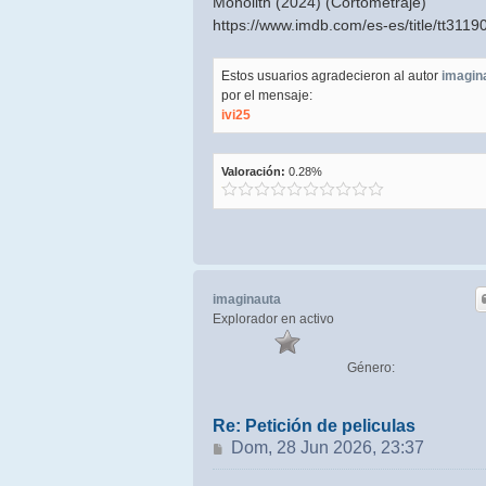
Monolith (2024) (Cortometraje)
https://www.imdb.com/es-es/title/tt311
Estos usuarios agradecieron al autor
imagin
por el mensaje:
ivi25
Valoración:
0.28%
imaginauta
Explorador en activo
Género:
Re: Petición de peliculas
Mensaje
Dom, 28 Jun 2026, 23:37