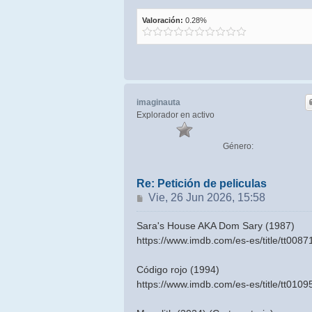
Valoración:
0.28%
imaginauta
Explorador en activo
Género:
Re: Petición de peliculas
Mensaje
Vie, 26 Jun 2026, 15:58
Sara's House AKA Dom Sary (1987)
https://www.imdb.com/es-es/title/tt0087
Código rojo (1994)
https://www.imdb.com/es-es/title/tt0109