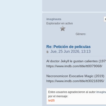
imaginauta
Explorador en activo
Género:
Re: Petición de peliculas
Mensaje
Jue, 25 Jun 2026, 13:13
Al doctor Jekyll le gustan calientes (197
https://www.imdb.com/title/tt0079068/
Necronomicon Evocative Magic (2019)
https://www.imdb.com/title/tt30218395/
Estos usuarios agradecieron al autor
imagin
por el mensaje:
ivi25