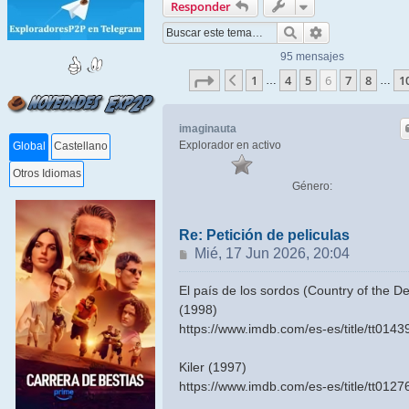
Responder
Buscar
Búsqueda ava
95 mensajes
Página
6
de
10
1
4
5
6
7
8
1
Anterior
…
…
imaginauta
Explorador en activo
Global
Castellano
Otros Idiomas
Género:
Re: Petición de peliculas
Mensaje
Mié, 17 Jun 2026, 20:04
El país de los sordos (Country of the De
(1998)
https://www.imdb.com/es-es/title/tt0143
Kiler (1997)
https://www.imdb.com/es-es/title/tt0127