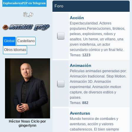
Foro
Acción
Espectacularidad. Actores
populares.Persecuciones, tiroteos,
peleas, explosiones, robos y
asaltos. Un heroe, un villano, una
Global
Castellano
joven indefensa, un actor
secundario cómico y un final feliz.
Otros Idiomas
Temas:
1223
Animación
Peliculas animadas generadas por:
Animación tradicional. Stop Motion.
Animación 3D. Animación
experimental. Animación motion
capture, de diversos estilos y
paises.
Temas:
882
Aventuras
Mundo heroico de combates y
Héctor Noas Ciclo por
aventuras, acción y valores
gingerlynn
caballerescos. El bien siempre