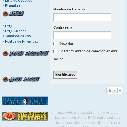
Lista de Usuarios
El equipo
Nombre de Usuario:
FAQ
Contraseña:
FAQ BBcodes
Términos de uso
Política de Privacidad
Recordar
Ocultar mi estado de conexión en esta
sesión
Ir a
Esta web está basada en enlaces para
descargar con eMule, BitTorrent o similares.
No contiene alojado ningún tipo de fichero.