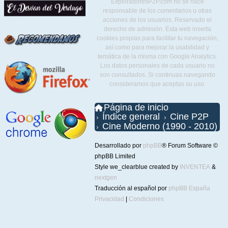
ExploradoresP2P.com no se hace
responsable de los comentarios u otras
acciones de los usuarios. Reservado el
derecho de admisión. Esta web inserta
cookies propias para facilitar tu navegación,
así como para mejorar la usabilidad y
temática de la misma con Google Analytics.
Los datos personales de cada usuario no
son consultados. Si continuas navegando
consideramos que aceptas su uso.
Página de inicio
Índice general
Cine P2P
Cine Moderno (1990 - 2010)
Desarrollado por
phpBB
® Forum Software ©
phpBB Limited
Style we_clearblue created by
INVENTEA
&
nextgen
Traducción al español por
phpBB España
Privacidad
|
Condiciones