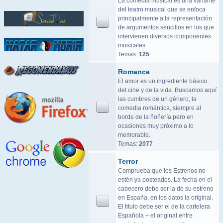
La comedia musical es una variante
del teatro musical que se enfoca
principalmente a la representación
de argumentos sencillos en los que
intervienen diversos componentes
musicales.
Temas:
125
Romance
El amor es un ingrediente básico
del cine y de la vida. Buscamos aquí
las cumbres de un género, la
comedia romántica, siempre al
borde de la ñoñería pero en
ocasiones muy próximo a lo
memorable.
Temas:
2077
Terror
Comprueba que los Estrenos no
estén ya posteados. La fecha en el
cabecero debe ser la de su estreno
en España, en los datos la original.
El titulo debe ser el de la cartelera
Española + el original entre