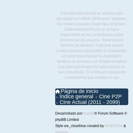
Esta web está basada en enlaces para
descargar con eMule, BitTorrent o similares.
No contiene alojado ningún tipo de fichero.
ExploradoresP2P.com no se hace
responsable de los comentarios u otras
acciones de los usuarios. Reservado el
derecho de admisión. Esta web inserta
cookies propias para facilitar tu navegación,
así como para mejorar la usabilidad y
temática de la misma con Google Analytics.
Los datos personales de cada usuario no
son consultados. Si continuas navegando
consideramos que aceptas su uso.
Página de inicio
Índice general
Cine P2P
Cine Actual (2011 - 2099)
Desarrollado por
phpBB
® Forum Software ©
phpBB Limited
Style we_clearblue created by
INVENTEA
&
nextgen