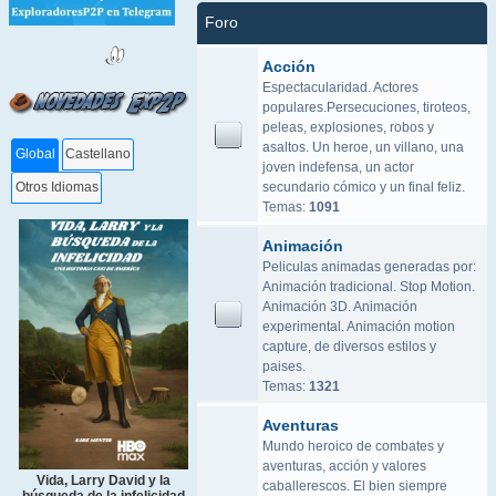
Foro
Acción
Espectacularidad. Actores
populares.Persecuciones, tiroteos,
peleas, explosiones, robos y
asaltos. Un heroe, un villano, una
Global
Castellano
joven indefensa, un actor
secundario cómico y un final feliz.
Otros Idiomas
Temas:
1091
Animación
Peliculas animadas generadas por:
Animación tradicional. Stop Motion.
Animación 3D. Animación
experimental. Animación motion
capture, de diversos estilos y
paises.
Temas:
1321
Aventuras
Mundo heroico de combates y
aventuras, acción y valores
Vida, Larry David y la
caballerescos. El bien siempre