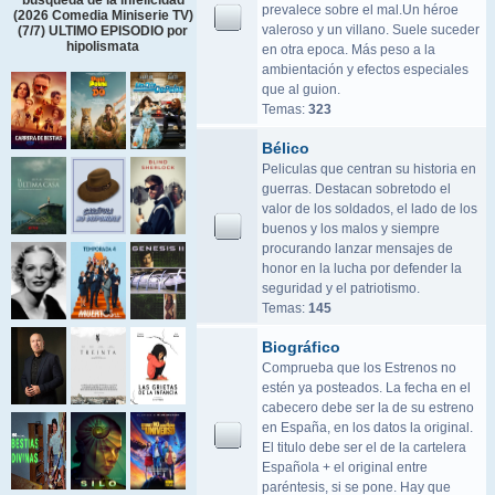
búsqueda de la infelicidad
prevalece sobre el mal.Un héroe
(2026 Comedia Miniserie TV)
valeroso y un villano. Suele suceder
(7/7) ULTIMO EPISODIO por
hipolismata
en otra epoca. Más peso a la
ambientación y efectos especiales
que al guion.
Temas:
323
Bélico
Peliculas que centran su historia en
guerras. Destacan sobretodo el
valor de los soldados, el lado de los
buenos y los malos y siempre
procurando lanzar mensajes de
honor en la lucha por defender la
seguridad y el patriotismo.
Temas:
145
Biográfico
Comprueba que los Estrenos no
estén ya posteados. La fecha en el
cabecero debe ser la de su estreno
en España, en los datos la original.
El titulo debe ser el de la cartelera
Española + el original entre
paréntesis, si se pone. Hay que