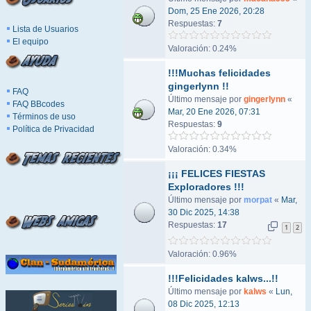
Dom, 25 Ene 2026, 20:28
Respuestas:
7
Lista de Usuarios
El equipo
Valoración: 0.24%
!!!Muchas felicidades
gingerlynn !!
FAQ
Último mensaje por
gingerlynn
«
FAQ BBcodes
Mar, 20 Ene 2026, 07:31
Términos de uso
Respuestas:
9
Política de Privacidad
Valoración: 0.34%
¡¡¡ FELICES FIESTAS
Exploradores !!!
Último mensaje por
morpat
«
Mar,
30 Dic 2025, 14:38
Respuestas:
17
1
2
Valoración: 0.96%
!!!Felicidades kalws...!!
Último mensaje por
kalws
«
Lun,
08 Dic 2025, 12:13