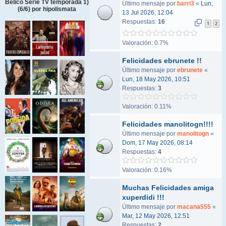
Bélico Serie TV temporada 1)
Último mensaje por
barri3
«
Lun,
(6/6) por hipolismata
13 Jul 2026, 12:04
Respuestas:
16
1
2
Valoración: 0.7%
Felicidades ebrunete !!
Último mensaje por
ebrunete
«
Lun, 18 May 2026, 10:51
Respuestas:
3
Valoración: 0.11%
Felicidades manolitogn!!!!
Último mensaje por
manolitogn
«
Dom, 17 May 2026, 08:14
Respuestas:
4
Valoración: 0.16%
Muchas Felicidades amiga
xuperdidi !!!
Último mensaje por
macana555
«
Mar, 12 May 2026, 12:51
Respuestas:
2