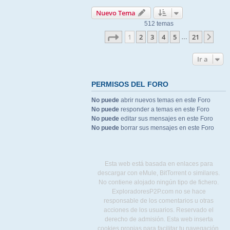
Nuevo Tema
512 temas
Página
1
de
21
1
2
3
4
5
21
Sigu
…
Ir a
PERMISOS DEL FORO
No puede
abrir nuevos temas en este Foro
No puede
responder a temas en este Foro
No puede
editar sus mensajes en este Foro
No puede
borrar sus mensajes en este Foro
Esta web está basada en enlaces para
descargar con eMule, BitTorrent o similares.
No contiene alojado ningún tipo de fichero.
ExploradoresP2P.com no se hace
responsable de los comentarios u otras
acciones de los usuarios. Reservado el
derecho de admisión. Esta web inserta
cookies propias para facilitar tu navegación,