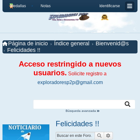
Medallas
Notas
Identificarse
Página de inicio
Índice general
Bienvenid@s
Felicidades !!
Acceso restringido a nuevos
usuarios.
Solicite registro a
exploradoresp2p@gmail.com
Búsqueda avanzada
Felicidades !!
Buscar
Búsqueda ava