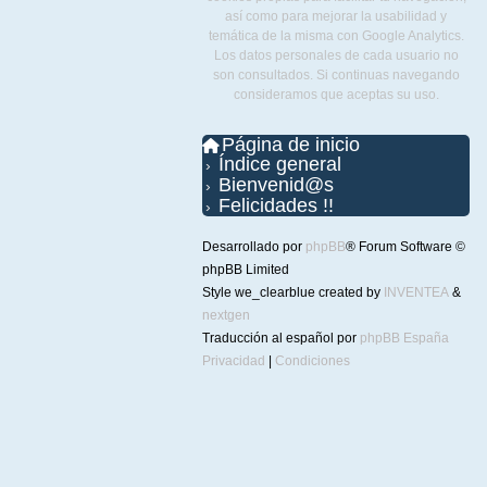
así como para mejorar la usabilidad y
temática de la misma con Google Analytics.
Los datos personales de cada usuario no
son consultados. Si continuas navegando
consideramos que aceptas su uso.
Página de inicio
Índice general
Bienvenid@s
Felicidades !!
Desarrollado por
phpBB
® Forum Software ©
phpBB Limited
Style we_clearblue created by
INVENTEA
&
nextgen
Traducción al español por
phpBB España
Privacidad
|
Condiciones