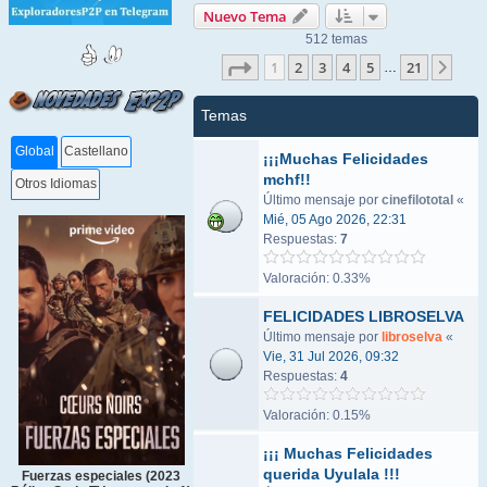
Nuevo Tema
512 temas
Página
1
de
21
1
2
3
4
5
21
Sigu
…
Temas
Global
Castellano
¡¡¡Muchas Felicidades
mchf!!
Otros Idiomas
Último mensaje por
cinefilototal
«
Mié, 05 Ago 2026, 22:31
Respuestas:
7
Valoración: 0.33%
FELICIDADES LIBROSELVA
Último mensaje por
libroselva
«
Vie, 31 Jul 2026, 09:32
Respuestas:
4
Valoración: 0.15%
¡¡¡ Muchas Felicidades
querida Uyulala !!!
Fuerzas especiales (2023