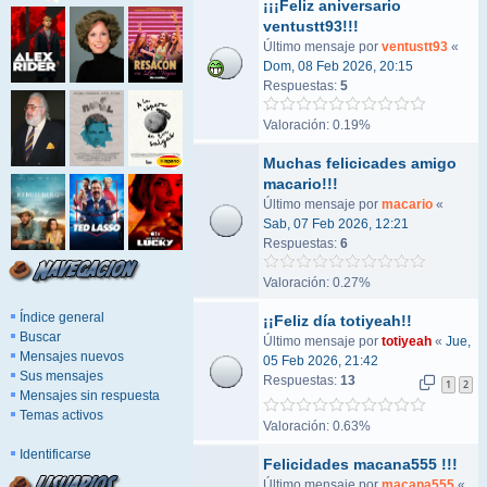
¡¡¡Feliz aniversario
ventustt93!!!
Último mensaje por
ventustt93
«
Dom, 08 Feb 2026, 20:15
Respuestas:
5
Valoración: 0.19%
Muchas felicicades amigo
macario!!!
Último mensaje por
macario
«
Sab, 07 Feb 2026, 12:21
Respuestas:
6
Valoración: 0.27%
Índice general
¡¡Feliz día totiyeah!!
Buscar
Último mensaje por
totiyeah
«
Jue,
Mensajes nuevos
05 Feb 2026, 21:42
Sus mensajes
Respuestas:
13
1
2
Mensajes sin respuesta
Temas activos
Valoración: 0.63%
Identificarse
Felicidades macana555 !!!
Último mensaje por
macana555
«