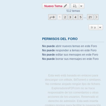
Nuevo Tema
512 temas
Página
1
de
21
1
2
3
4
5
21
Sigu
…
Ir a
PERMISOS DEL FORO
No puede
abrir nuevos temas en este Foro
No puede
responder a temas en este Foro
No puede
editar sus mensajes en este Foro
No puede
borrar sus mensajes en este Foro
Esta web está basada en enlaces para
descargar con eMule, BitTorrent o similares.
No contiene alojado ningún tipo de fichero.
ExploradoresP2P.com no se hace
responsable de los comentarios u otras
acciones de los usuarios. Reservado el
derecho de admisión. Esta web inserta
cookies propias para facilitar tu navegación,