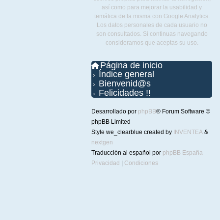
así como para mejorar la usabilidad y
temática de la misma con Google Analytics.
Los datos personales de cada usuario no
son consultados. Si continuas navegando
consideramos que aceptas su uso.
Página de inicio
Índice general
Bienvenid@s
Felicidades !!
Desarrollado por
phpBB
® Forum Software ©
phpBB Limited
Style we_clearblue created by
INVENTEA
&
nextgen
Traducción al español por
phpBB España
Privacidad
|
Condiciones