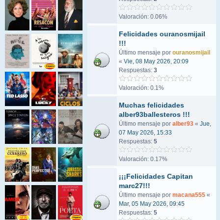
Valoración: 0.06%
Felicidades ouranosmijail
!!!
Último mensaje por
ouranosmijail
«
Vie, 08 May 2026, 20:09
Respuestas:
3
Valoración: 0.1%
Muchas felicidades
alber93ballesteros !!!
Último mensaje por
alber93
«
Jue,
07 May 2026, 15:33
Respuestas:
5
Valoración: 0.17%
¡¡¡Felicidades Capitan
marc27!!!
Último mensaje por
macana555
«
Mar, 05 May 2026, 09:45
Respuestas:
5