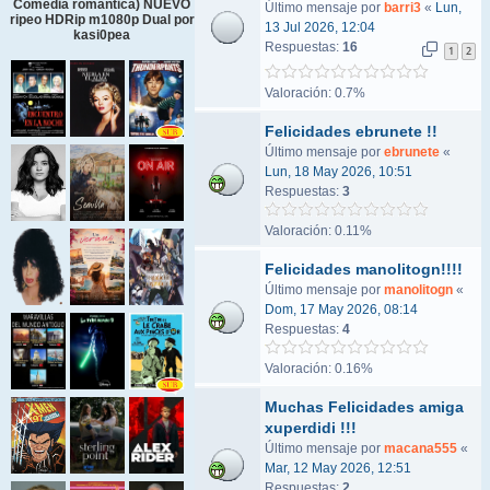
Comedia romántica) NUEVO
Último mensaje por
barri3
«
Lun,
ripeo HDRip m1080p Dual por
13 Jul 2026, 12:04
kasi0pea
Respuestas:
16
1
2
Valoración: 0.7%
Felicidades ebrunete !!
Último mensaje por
ebrunete
«
Lun, 18 May 2026, 10:51
Respuestas:
3
Valoración: 0.11%
Felicidades manolitogn!!!!
Último mensaje por
manolitogn
«
Dom, 17 May 2026, 08:14
Respuestas:
4
Valoración: 0.16%
Muchas Felicidades amiga
xuperdidi !!!
Último mensaje por
macana555
«
Mar, 12 May 2026, 12:51
Respuestas:
2