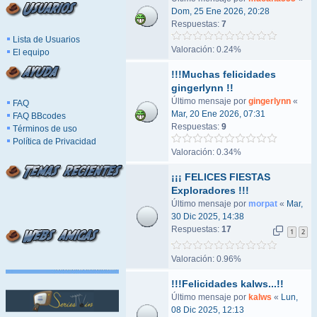
Dom, 25 Ene 2026, 20:28
Respuestas:
7
Lista de Usuarios
Valoración: 0.24%
El equipo
!!!Muchas felicidades
gingerlynn !!
Último mensaje por
gingerlynn
«
FAQ
Mar, 20 Ene 2026, 07:31
FAQ BBcodes
Respuestas:
9
Términos de uso
Política de Privacidad
Valoración: 0.34%
¡¡¡ FELICES FIESTAS
Exploradores !!!
Último mensaje por
morpat
«
Mar,
30 Dic 2025, 14:38
Respuestas:
17
1
2
Valoración: 0.96%
!!!Felicidades kalws...!!
Último mensaje por
kalws
«
Lun,
08 Dic 2025, 12:13