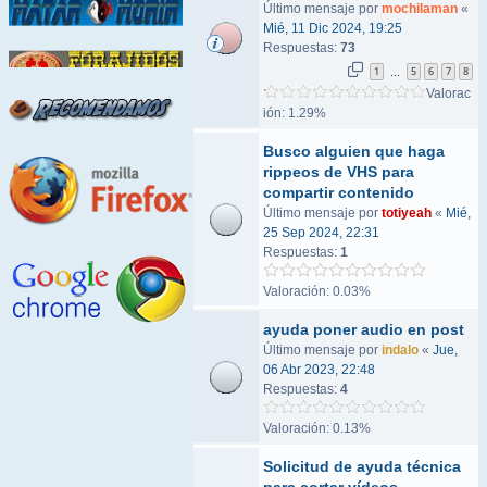
Último mensaje por
mochilaman
«
Mié, 11 Dic 2024, 19:25
Respuestas:
73
1
5
6
7
8
…
Valorac
ión: 1.29%
Busco alguien que haga
rippeos de VHS para
compartir contenido
Último mensaje por
totiyeah
«
Mié,
25 Sep 2024, 22:31
Respuestas:
1
Valoración: 0.03%
ayuda poner audio en post
Último mensaje por
indalo
«
Jue,
06 Abr 2023, 22:48
Respuestas:
4
Valoración: 0.13%
Solicitud de ayuda técnica