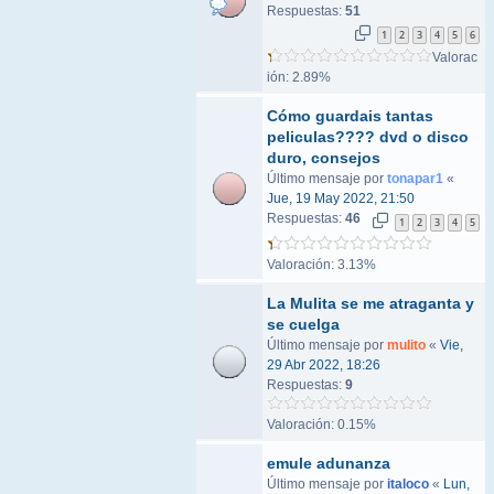
Respuestas:
51
1
2
3
4
5
6
Valorac
ión: 2.89%
Cómo guardais tantas
peliculas???? dvd o disco
duro, consejos
Último mensaje por
tonapar1
«
Jue, 19 May 2022, 21:50
Respuestas:
46
1
2
3
4
5
Valoración: 3.13%
La Mulita se me atraganta y
se cuelga
Último mensaje por
mulito
«
Vie,
29 Abr 2022, 18:26
Respuestas:
9
Valoración: 0.15%
emule adunanza
Último mensaje por
italoco
«
Lun,