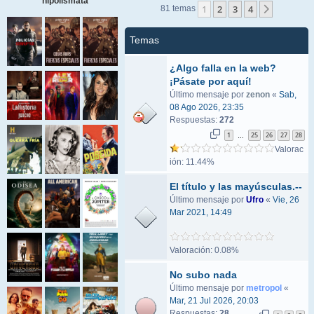
hipolismata
1
2
3
4
Siguient
81 temas
Temas
¿Algo falla en la web?
¡Pásate por aquí!
Último mensaje por
zenon
«
Sab,
08 Ago 2026, 23:35
Respuestas:
272
1
25
26
27
28
…
Valorac
ión: 11.44%
El título y las mayúsculas.--
Último mensaje por
Ufro
«
Vie, 26
Mar 2021, 14:49
Valoración: 0.08%
No subo nada
Último mensaje por
metropol
«
Mar, 21 Jul 2026, 20:03
Respuestas:
28