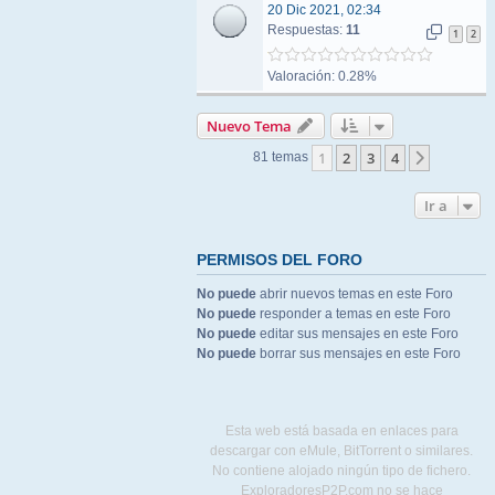
20 Dic 2021, 02:34
Respuestas:
11
1
2
Valoración: 0.28%
Nuevo Tema
1
2
3
4
Siguient
81 temas
Ir a
PERMISOS DEL FORO
No puede
abrir nuevos temas en este Foro
No puede
responder a temas en este Foro
No puede
editar sus mensajes en este Foro
No puede
borrar sus mensajes en este Foro
Esta web está basada en enlaces para
descargar con eMule, BitTorrent o similares.
No contiene alojado ningún tipo de fichero.
ExploradoresP2P.com no se hace