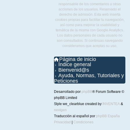
responsable de los comentarios u otras
acciones de los usuarios. Reservado el
derecho de admisión. Esta web inserta
cookies propias para facilitar tu navegación,
así como para mejorar la usabilidad y
temática de la misma con Google Analytics.
Los datos personales de cada usuario no
son consultados. Si continuas navegando
consideramos que aceptas su uso.
Página de inicio
Índice general
Bienvenid@s
Ayuda, Normas, Tutoriales y
Peticiones
Desarrollado por
phpBB
® Forum Software ©
phpBB Limited
Style we_clearblue created by
INVENTEA
&
nextgen
Traducción al español por
phpBB España
Privacidad
|
Condiciones