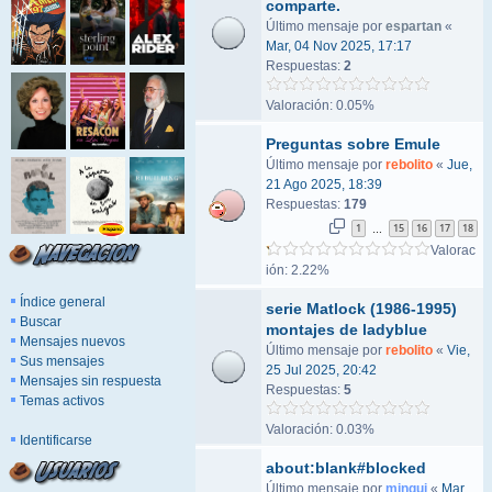
comparte.
Último mensaje por
espartan
«
Mar, 04 Nov 2025, 17:17
Respuestas:
2
Valoración: 0.05%
Preguntas sobre Emule
Último mensaje por
rebolito
«
Jue,
21 Ago 2025, 18:39
Respuestas:
179
1
15
16
17
18
…
Valorac
ión: 2.22%
Índice general
serie Matlock (1986-1995)
Buscar
montajes de ladyblue
Mensajes nuevos
Último mensaje por
rebolito
«
Vie,
Sus mensajes
25 Jul 2025, 20:42
Mensajes sin respuesta
Respuestas:
5
Temas activos
Valoración: 0.03%
Identificarse
about:blank#blocked
Último mensaje por
mingui
«
Mar,