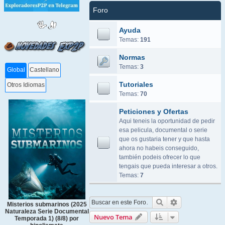
Foro
Ayuda
Temas:
191
Normas
Temas:
3
Global
Castellano
Tutoriales
Otros Idiomas
Temas:
70
Peticiones y Ofertas
Aqui teneis la oportunidad de pedir
esa pelicula, documental o serie
que os gustaria tener y que hasta
ahora no habeis conseguido,
también podeis ofrecer lo que
tengais que pueda interesar a otros.
Temas:
7
Buscar
Búsqueda ava
Misterios submarinos (2025
Naturaleza Serie Documental
Nuevo Tema
Temporada 1) (8/8) por