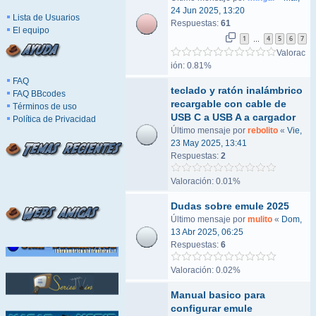
24 Jun 2025, 13:20
Lista de Usuarios
Respuestas:
61
El equipo
1
4
5
6
7
…
Valorac
ión: 0.81%
FAQ
teclado y ratón inalámbrico
FAQ BBcodes
recargable con cable de
Términos de uso
USB C a USB A a cargador
Política de Privacidad
Último mensaje por
rebolito
«
Vie,
23 May 2025, 13:41
Respuestas:
2
Valoración: 0.01%
Dudas sobre emule 2025
Último mensaje por
mulito
«
Dom,
13 Abr 2025, 06:25
Respuestas:
6
Valoración: 0.02%
Manual basico para
configurar emule