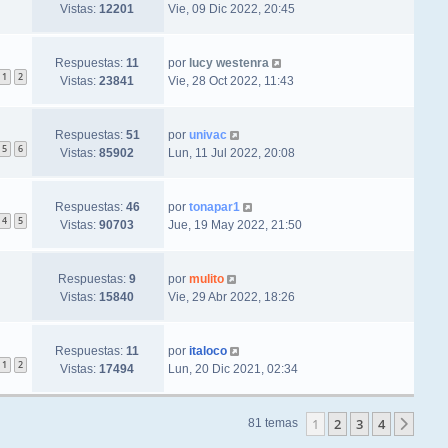
Vistas:
12201
Vie, 09 Dic 2022, 20:45
Respuestas:
11
por
lucy westenra
1
2
Vistas:
23841
Vie, 28 Oct 2022, 11:43
Respuestas:
51
por
univac
5
6
Vistas:
85902
Lun, 11 Jul 2022, 20:08
Respuestas:
46
por
tonapar1
4
5
Vistas:
90703
Jue, 19 May 2022, 21:50
Respuestas:
9
por
mulito
Vistas:
15840
Vie, 29 Abr 2022, 18:26
Respuestas:
11
por
italoco
1
2
Vistas:
17494
Lun, 20 Dic 2021, 02:34
1
2
3
4
Sigu
81 temas