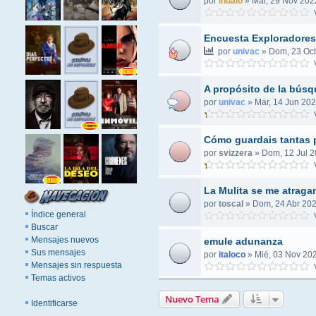
por
indalo
»
Mar, 29 Nov 202
V
Encuesta Exploradore
por
univac
»
Dom, 23 Oct
V
A propósito de la búsq
por
univac
»
Mar, 14 Jun 202
V
Cómo guardais tantas 
por
svizzera
»
Dom, 12 Jul 2
V
La Mulita se me atraga
por
toscal
»
Dom, 24 Abr 202
Índice general
V
Buscar
Mensajes nuevos
emule adunanza
Sus mensajes
por
italoco
»
Mié, 03 Nov 202
Mensajes sin respuesta
V
Temas activos
Nuevo Tema
Identificarse