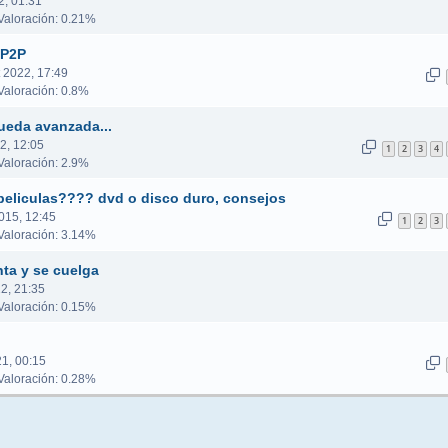
2, 01:31
aloración: 0.21%
sP2P
 2022, 17:49
aloración: 0.8%
ueda avanzada...
2, 12:05
1
2
3
4
aloración: 2.9%
peliculas???? dvd o disco duro, consejos
015, 12:45
1
2
3
aloración: 3.14%
nta y se cuelga
2, 21:35
aloración: 0.15%
1, 00:15
aloración: 0.28%