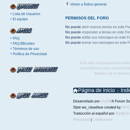
Volver a Índice general
Lista de Usuarios
PERMISOS DEL FORO
El equipo
No puede
abrir nuevos temas en este Fo
No puede
responder a temas en este Fo
No puede
editar sus mensajes en este F
FAQ
No puede
borrar sus mensajes en este F
FAQ BBcodes
Términos de uso
Política de Privacidad
Esta web está basada en enlace
comentarios u otras acciones de
temática de la misma 
Página de inicio
Índ
Desarrollado por
phpBB
® Forum So
Style we_clearblue created by
INV
Traducción al español por
phpBB E
Privacidad
|
Condiciones