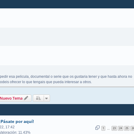
pedir esa pelicula, documental o serie que os gustaria tener y que hasta ahora no
deis ofrecer lo que tengais que pueda interesar a otros.
queda avanzada
Nuevo Tema
¡Pásate por aquí!
22, 17:42
1
23
24
25
2
…
aloración: 11.43%