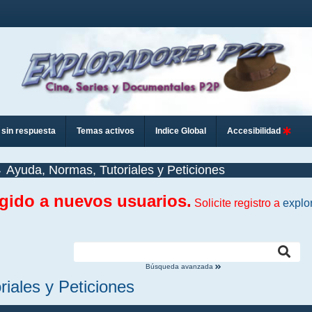
sin respuesta
Temas activos
Indice Global
Accesibilidad
Ayuda, Normas, Tutoriales y Peticiones
ngido a nuevos usuarios.
Solicite registro a
explo
Búsqueda avanzada
iales y Peticiones