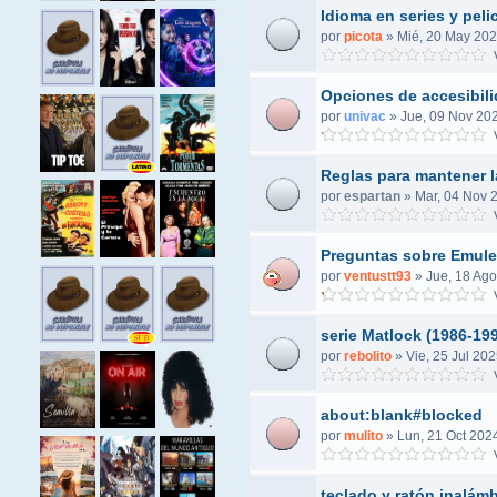
Idioma en series y peli
por
picota
»
Mié, 20 May 202
V
Opciones de accesibil
por
univac
»
Jue, 09 Nov 202
V
Reglas para mantener l
por
espartan
»
Mar, 04 Nov 
V
Preguntas sobre Emule
por
ventustt93
»
Jue, 18 Ago
V
serie Matlock (1986-19
por
rebolito
»
Vie, 25 Jul 202
V
about:blank#blocked
por
mulito
»
Lun, 21 Oct 202
V
teclado y ratón inalám