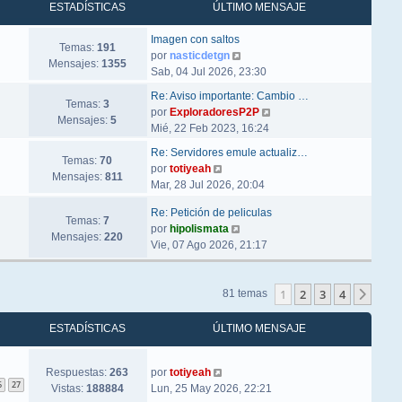
ESTADÍSTICAS
ÚLTIMO MENSAJE
Imagen con saltos
Temas:
191
Ver último mensaje
por
nasticdetgn
Mensajes:
1355
Sab, 04 Jul 2026, 23:30
Re: Aviso importante: Cambio …
Temas:
3
Ver último mensaje
por
ExploradoresP2P
Mensajes:
5
Mié, 22 Feb 2023, 16:24
Re: Servidores emule actualiz…
Temas:
70
Ver último mensaje
por
totiyeah
Mensajes:
811
Mar, 28 Jul 2026, 20:04
Re: Petición de peliculas
Temas:
7
Ver último mensaje
por
hipolismata
Mensajes:
220
Vie, 07 Ago 2026, 21:17
1
2
3
4
Sigu
81 temas
ESTADÍSTICAS
ÚLTIMO MENSAJE
Respuestas:
263
por
totiyeah
6
27
Vistas:
188884
Lun, 25 May 2026, 22:21