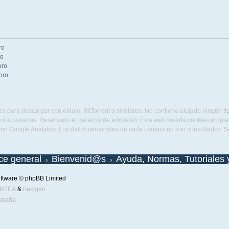
ro
ro
oro
oro
s para descargar con eMule, BitTorrent o similares. No contiene alojado ningún t
 los usuarios. Reservado el derecho de admisión. Esta web inserta cookies propias 
con Google Analytics. Los datos personales de cada usuario no son consultados. 
ice general
Bienvenid@s
Ayuda, Normas, Tutoriales 
ftware © phpBB Limited
ENTEA
&
nextgen
spaña