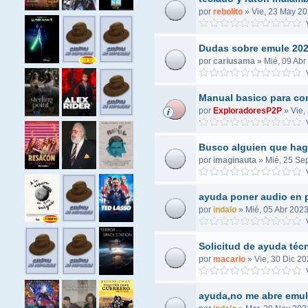
por
rebolito
»
Vie, 23 May 20
V
Dudas sobre emule 20
por
cariusama
»
Mié, 09 Abr
V
Manual basico para co
por
ExploradoresP2P
»
Vie,
V
Busco alguien que hag
por
imaginauta
»
Mié, 25 Se
V
ayuda poner audio en 
por
indalo
»
Mié, 05 Abr 2023
V
Solicitud de ayuda técn
por
macario
»
Vie, 30 Dic 20
V
ayuda,no me abre emu