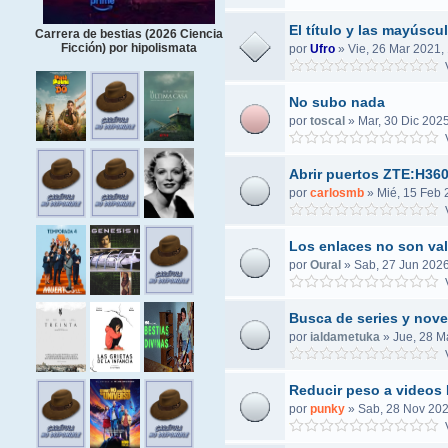
El título y las mayúscul
Carrera de bestias (2026 Ciencia
Ficción) por hipolismata
por
Ufro
»
Vie, 26 Mar 2021,
V
No subo nada
por
toscal
»
Mar, 30 Dic 2025
V
Abrir puertos ZTE:H36
por
carlosmb
»
Mié, 15 Feb 
V
Los enlaces no son va
por
Oural
»
Sab, 27 Jun 2026
V
Busca de series y nove
por
ialdametuka
»
Jue, 28 M
V
Reducir peso a videos
por
punky
»
Sab, 28 Nov 202
V