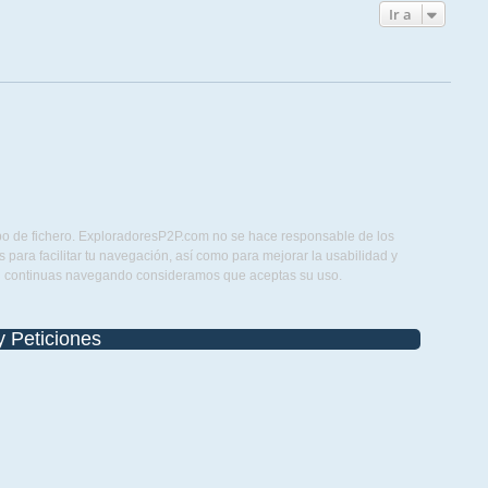
Ir a
ipo de fichero. ExploradoresP2P.com no se hace responsable de los
para facilitar tu navegación, así como para mejorar la usabilidad y
Si continuas navegando consideramos que aceptas su uso.
y Peticiones