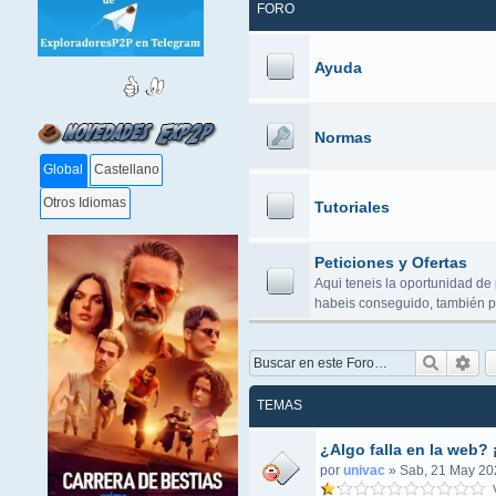
FORO
Ayuda
Normas
Global
Castellano
Otros Idiomas
Tutoriales
Peticiones y Ofertas
Aqui teneis la oportunidad de 
habeis conseguido, también po
Buscar
Bús
TEMAS
¿Algo falla en la web? 
por
univac
»
Sab, 21 May 20
V