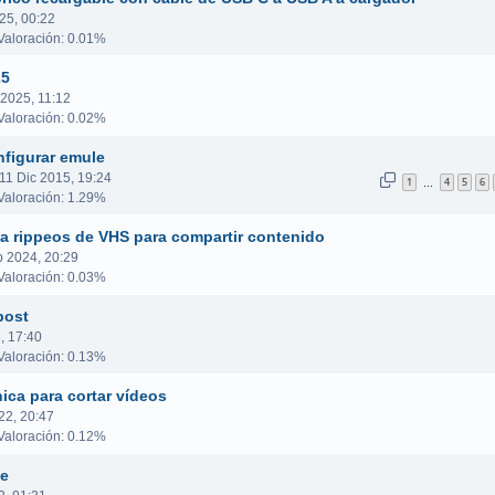
25, 00:22
aloración: 0.01%
25
 2025, 11:12
aloración: 0.02%
nfigurar emule
 11 Dic 2015, 19:24
1
4
5
6
…
aloración: 1.29%
a rippeos de VHS para compartir contenido
p 2024, 20:29
aloración: 0.03%
post
, 17:40
aloración: 0.13%
ica para cortar vídeos
22, 20:47
aloración: 0.12%
le