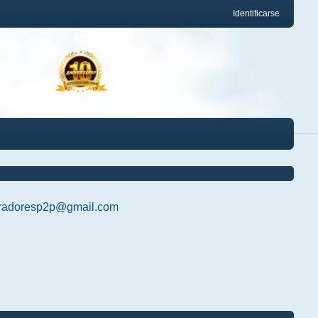
Identificarse
radoresp2p@gmail.com