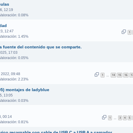
culas
6, 12:19
aloración: 0.08%
idad
3, 12:47
1
aloración: 1.45%
a fuente del contenido que se comparte.
2025, 17:03
aloración: 0.05%
 2022, 09:48
1
14
15
16
1
…
aloración: 2.23%
95) montajes de ladyblue
5, 13:05
aloración: 0.03%
4, 00:14
1
3
4
5
…
aloración: 0.81%
brico recargable con cable de USB C a USB A a cargador