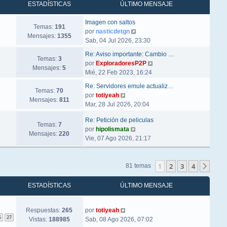
ESTADÍSTICAS
ÚLTIMO MENSAJE
Imagen con saltos
Temas:
191
Ver último mensaje
por
nasticdetgn
Mensajes:
1355
Sab, 04 Jul 2026, 23:30
Re: Aviso importante: Cambio …
Temas:
3
Ver último mensaje
por
ExploradoresP2P
Mensajes:
5
Mié, 22 Feb 2023, 16:24
Re: Servidores emule actualiz…
Temas:
70
Ver último mensaje
por
totiyeah
Mensajes:
811
Mar, 28 Jul 2026, 20:04
Re: Petición de peliculas
Temas:
7
Ver último mensaje
por
hipolismata
Mensajes:
220
Vie, 07 Ago 2026, 21:17
1
2
3
4
Sigu
81 temas
ESTADÍSTICAS
ÚLTIMO MENSAJE
Respuestas:
265
por
totiyeah
6
27
Vistas:
188985
Sab, 08 Ago 2026, 07:02