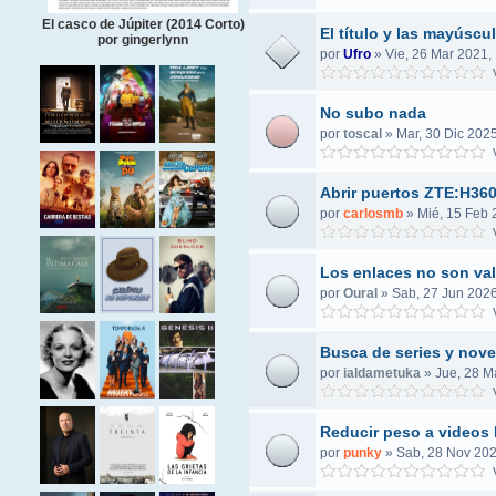
El casco de Júpiter (2014 Corto)
El título y las mayúscul
por gingerlynn
por
Ufro
»
Vie, 26 Mar 2021,
V
No subo nada
por
toscal
»
Mar, 30 Dic 2025
V
Abrir puertos ZTE:H36
por
carlosmb
»
Mié, 15 Feb 
V
Los enlaces no son va
por
Oural
»
Sab, 27 Jun 2026
V
Busca de series y nove
por
ialdametuka
»
Jue, 28 M
V
Reducir peso a videos
por
punky
»
Sab, 28 Nov 202
V