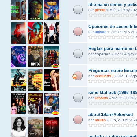
Idioma en series y peli
por
picota
»
Mié, 20 May 202
V
Opciones de accesibil
por
univac
»
Jue, 09 Nov 202
V
Reglas para mantener l
por
espartan
»
Mar, 04 Nov 
V
Preguntas sobre Emule
por
ventustt93
»
Jue, 18 Ago
V
serie Matlock (1986-19
por
rebolito
»
Vie, 25 Jul 202
V
about:blank#blocked
por
mulito
»
Lun, 21 Oct 202
V
teclado y ratón inalám