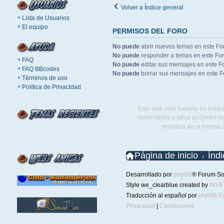
Volver a Índice general
Lista de Usuarios
El equipo
PERMISOS DEL FORO
No puede
abrir nuevos temas en este Fo
No puede
responder a temas en este Fo
FAQ
No puede
editar sus mensajes en este F
FAQ BBcodes
No puede
borrar sus mensajes en este F
Términos de uso
Política de Privacidad
Esta web está basada en enlace
comentarios u otras acciones de
temática de la misma 
Página de inicio
Índ
Desarrollado por
phpBB
® Forum So
Style we_clearblue created by
INV
Traducción al español por
phpBB E
Privacidad
|
Condiciones