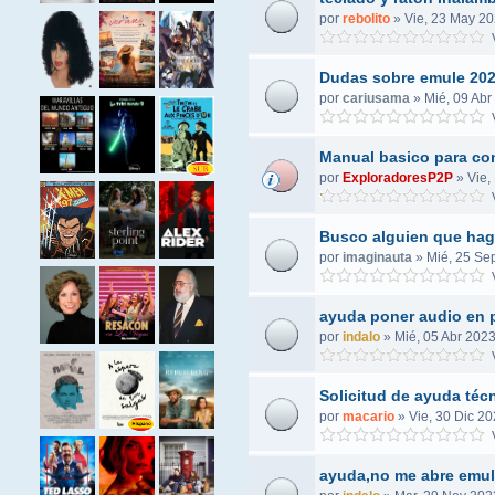
por
rebolito
»
Vie, 23 May 20
V
Dudas sobre emule 20
por
cariusama
»
Mié, 09 Abr
V
Manual basico para co
por
ExploradoresP2P
»
Vie,
V
Busco alguien que hag
por
imaginauta
»
Mié, 25 Se
V
ayuda poner audio en 
por
indalo
»
Mié, 05 Abr 2023
V
Solicitud de ayuda técn
por
macario
»
Vie, 30 Dic 20
V
ayuda,no me abre emu