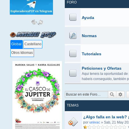
FORO
Ayuda
Normas
Global
Castellano
Otros Idiomas
Tutoriales
Peticiones y Ofertas
Aqui teneis la oportunidad de 
habeis conseguido, también po
Buscar
Bús
TEMAS
¿Algo falla en la web? 
por
univac
»
Sab, 21 May 20
V