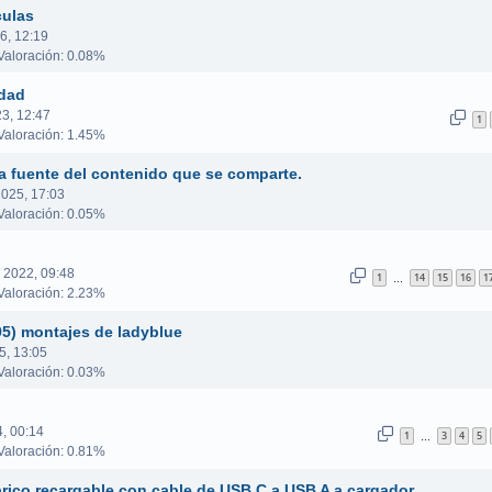
culas
6, 12:19
aloración: 0.08%
idad
3, 12:47
1
aloración: 1.45%
a fuente del contenido que se comparte.
2025, 17:03
aloración: 0.05%
 2022, 09:48
1
14
15
16
1
…
aloración: 2.23%
95) montajes de ladyblue
5, 13:05
aloración: 0.03%
4, 00:14
1
3
4
5
…
aloración: 0.81%
brico recargable con cable de USB C a USB A a cargador