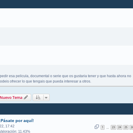
pedir esa pelicula, documental o serie que os gustaria tener y que hasta ahora no
deis ofrecer lo que tengais que pueda interesar a otros.
queda avanzada
Nuevo Tema
¡Pásate por aquí!
22, 17:42
1
23
24
25
2
…
aloración: 11.43%