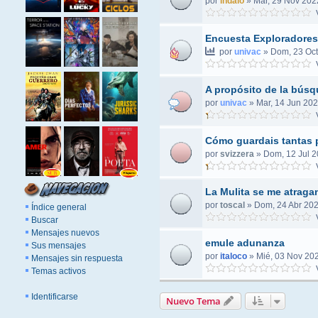
por
indalo
»
Mar, 29 Nov 202
V
Encuesta Exploradore
por
univac
»
Dom, 23 Oct
V
A propósito de la búsq
por
univac
»
Mar, 14 Jun 202
V
Cómo guardais tantas 
por
svizzera
»
Dom, 12 Jul 2
V
La Mulita se me atraga
por
toscal
»
Dom, 24 Abr 202
Índice general
V
Buscar
Mensajes nuevos
emule adunanza
Sus mensajes
por
italoco
»
Mié, 03 Nov 202
Mensajes sin respuesta
V
Temas activos
Identificarse
Nuevo Tema