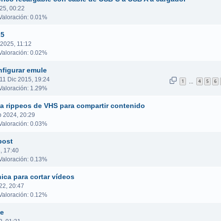
25, 00:22
aloración: 0.01%
25
 2025, 11:12
aloración: 0.02%
nfigurar emule
 11 Dic 2015, 19:24
1
4
5
6
…
aloración: 1.29%
a rippeos de VHS para compartir contenido
p 2024, 20:29
aloración: 0.03%
post
, 17:40
aloración: 0.13%
ica para cortar vídeos
22, 20:47
aloración: 0.12%
le