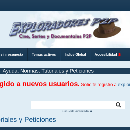
sin respuesta
Temas activos
Indice Global
Accesibilidad
Ayuda, Normas, Tutoriales y Peticiones
ngido a nuevos usuarios.
Solicite registro a
explo
Búsqueda avanzada
iales y Peticiones