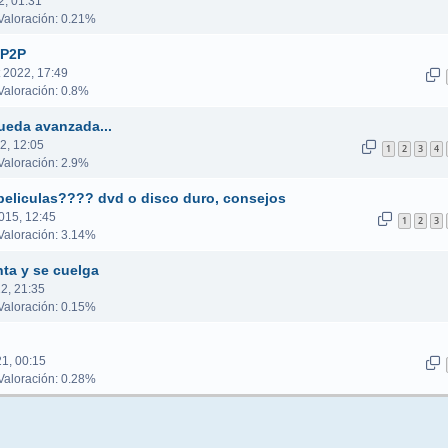
2, 01:31
aloración: 0.21%
sP2P
 2022, 17:49
aloración: 0.8%
ueda avanzada...
2, 12:05
1
2
3
4
aloración: 2.9%
peliculas???? dvd o disco duro, consejos
015, 12:45
1
2
3
aloración: 3.14%
nta y se cuelga
2, 21:35
aloración: 0.15%
1, 00:15
aloración: 0.28%