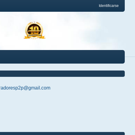
Identificarse
radoresp2p@gmail.com