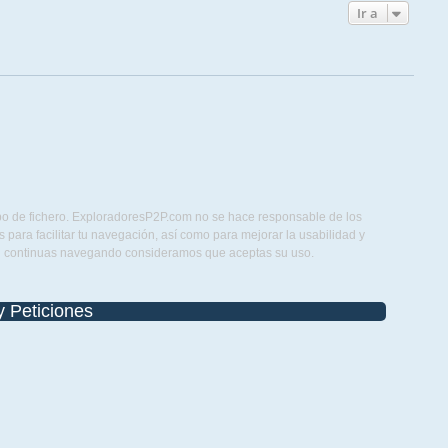
Ir a
ipo de fichero. ExploradoresP2P.com no se hace responsable de los
para facilitar tu navegación, así como para mejorar la usabilidad y
Si continuas navegando consideramos que aceptas su uso.
y Peticiones