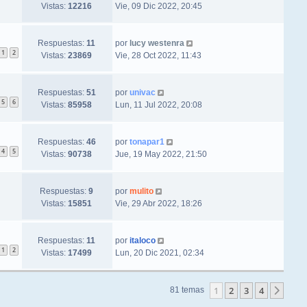
Vistas:
12216
Vie, 09 Dic 2022, 20:45
Respuestas:
11
por
lucy westenra
1
2
Vistas:
23869
Vie, 28 Oct 2022, 11:43
Respuestas:
51
por
univac
5
6
Vistas:
85958
Lun, 11 Jul 2022, 20:08
Respuestas:
46
por
tonapar1
4
5
Vistas:
90738
Jue, 19 May 2022, 21:50
Respuestas:
9
por
mulito
Vistas:
15851
Vie, 29 Abr 2022, 18:26
Respuestas:
11
por
italoco
1
2
Vistas:
17499
Lun, 20 Dic 2021, 02:34
1
2
3
4
Sigu
81 temas