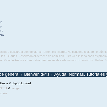
ro
ro
oro
oro
s para descargar con eMule, BitTorrent o similares. No contiene alojado ningún t
 los usuarios. Reservado el derecho de admisión. Esta web inserta cookies propias 
con Google Analytics. Los datos personales de cada usuario no son consultados. 
ice general
Bienvenid@s
Ayuda, Normas, Tutoriales 
ftware © phpBB Limited
ENTEA
&
nextgen
spaña