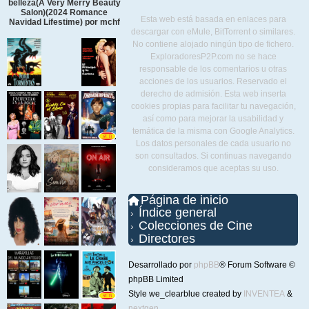
belleza(A Very Merry Beauty
Salon)(2024 Romance
Esta web está basada en enlaces para
Navidad Lifestime) por mchf
descargar con eMule, BitTorrent o similares.
No contiene alojado ningún tipo de fichero.
ExploradoresP2P.com no se hace
responsable de los comentarios u otras
acciones de los usuarios. Reservado el
derecho de admisión. Esta web inserta
cookies propias para facilitar tu navegación,
así como para mejorar la usabilidad y
temática de la misma con Google Analytics.
Los datos personales de cada usuario no
son consultados. Si continuas navegando
consideramos que aceptas su uso.
Página de inicio
Índice general
Colecciones de Cine
Directores
Desarrollado por
phpBB
® Forum Software ©
phpBB Limited
Style we_clearblue created by
INVENTEA
&
nextgen