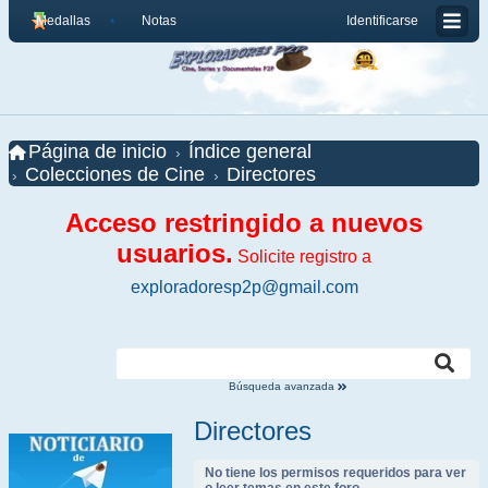
Medallas
Notas
Identificarse
Página de inicio
Índice general
Colecciones de Cine
Directores
Acceso restringido a nuevos
usuarios.
Solicite registro a
exploradoresp2p@gmail.com
Búsqueda avanzada
Directores
No tiene los permisos requeridos para ver