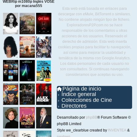
WEBRip m1080p Inglés VOSE
por macana555
Esta web está basada en enlaces para
descargar con eMule, BitTorrent o similares.
No contiene alojado ningún tipo de fichero.
ExploradoresP2P.com no se hace
responsable de los comentarios u otras
acciones de los usuarios. Reservado el
derecho de admisión. Esta web inserta
cookies propias para facilitar tu navegación,
así como para mejorar la usabilidad y
temática de la misma con Google Analytics.
Los datos personales de cada usuario no
son consultados. Si continuas navegando
consideramos que aceptas su uso.
Página de inicio
Índice general
Colecciones de Cine
Directores
Desarrollado por
phpBB
® Forum Software ©
phpBB Limited
Style we_clearblue created by
INVENTEA
&
nextgen