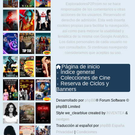
ExploradoresP2P.com no se hace
responsable de los comentarios u otras
acciones de los usuarios. Reservado el
derecho de admisión. Esta web inserta
cookies propias para facilitar tu navegación,
así como para mejorar la usabilidad y
temática de la misma con Google Analytics.
Los datos personales de cada usuario no
son consultados. Si continuas navegando
consideramos que aceptas su uso.
Página de inicio
Índice general
Colecciones de Cine
Reserva de Ciclos y
Banners
Desarrollado por
phpBB
® Forum Software ©
phpBB Limited
Style we_clearblue created by
INVENTEA
&
nextgen
Traducción al español por
phpBB España
Privacidad
|
Condiciones