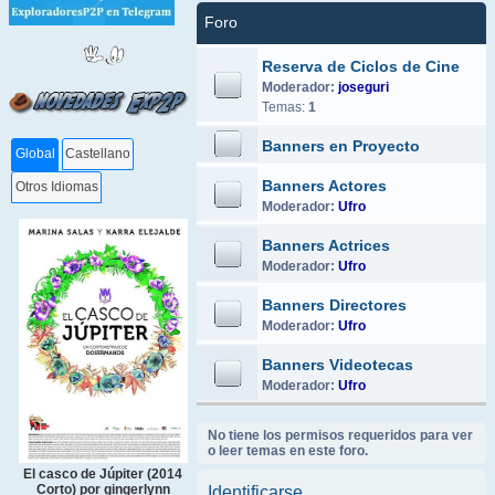
Foro
Reserva de Ciclos de Cine
Moderador:
joseguri
Temas:
1
Banners en Proyecto
Global
Castellano
Banners Actores
Otros Idiomas
Moderador:
Ufro
Banners Actrices
Moderador:
Ufro
Banners Directores
Moderador:
Ufro
Banners Videotecas
Moderador:
Ufro
No tiene los permisos requeridos para ver
o leer temas en este foro.
El casco de Júpiter (2014
Corto) por gingerlynn
Identificarse