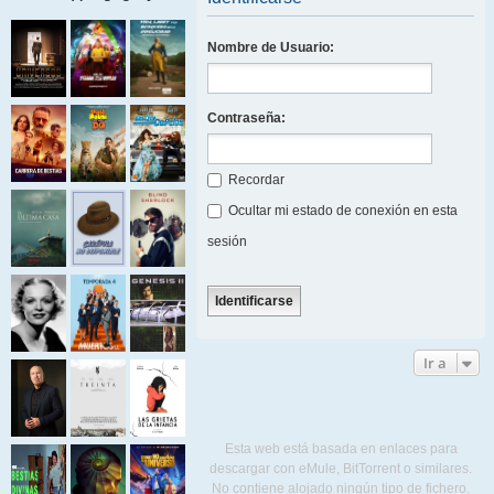
Nombre de Usuario:
Contraseña:
Recordar
Ocultar mi estado de conexión en esta
sesión
Ir a
Esta web está basada en enlaces para
descargar con eMule, BitTorrent o similares.
No contiene alojado ningún tipo de fichero.