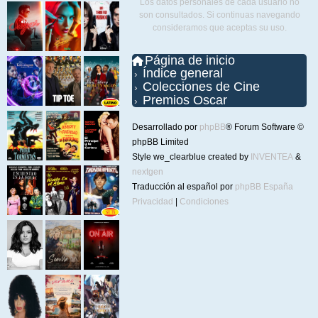
Los datos personales de cada usuario no
son consultados. Si continuas navegando
consideramos que aceptas su uso.
Página de inicio
Índice general
Colecciones de Cine
Premios Oscar
Desarrollado por
phpBB
® Forum Software ©
phpBB Limited
Style we_clearblue created by
INVENTEA
&
nextgen
Traducción al español por
phpBB España
Privacidad
|
Condiciones