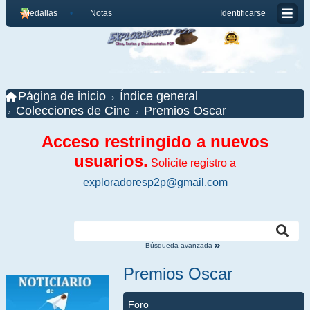
Medallas
Notas
Identificarse
Página de inicio
Índice general
Colecciones de Cine
Premios Oscar
Acceso restringido a nuevos
usuarios.
Solicite registro a
exploradoresp2p@gmail.com
Búsqueda avanzada
Premios Oscar
Foro