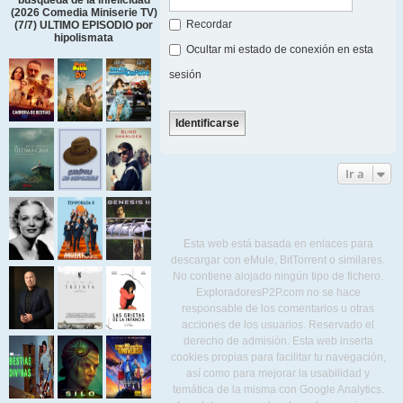
búsqueda de la infelicidad
(2026 Comedia Miniserie TV)
Recordar
(7/7) ULTIMO EPISODIO por
hipolismata
Ocultar mi estado de conexión en esta
sesión
Ir a
Esta web está basada en enlaces para
descargar con eMule, BitTorrent o similares.
No contiene alojado ningún tipo de fichero.
ExploradoresP2P.com no se hace
responsable de los comentarios u otras
acciones de los usuarios. Reservado el
derecho de admisión. Esta web inserta
cookies propias para facilitar tu navegación,
así como para mejorar la usabilidad y
temática de la misma con Google Analytics.