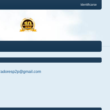
Identificarse
radoresp2p@gmail.com