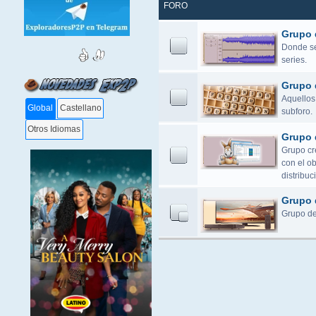
FORO
Grupo 
Donde se 
series.
Grupo 
Aquellos 
Global
Castellano
subforo.
Otros Idiomas
Grupo 
Grupo cr
con el o
distribuc
Grupo 
Grupo de