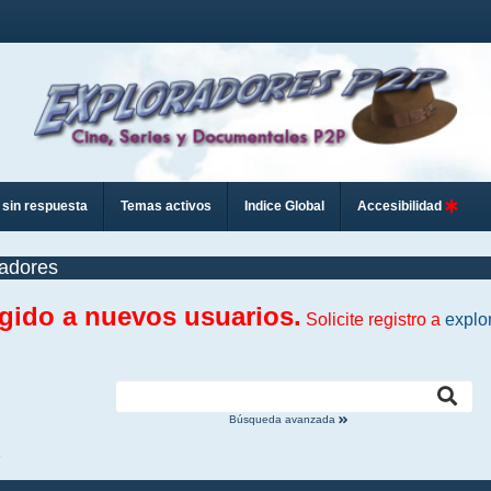
sin respuesta
Temas activos
Indice Global
Accesibilidad
adores
ngido a nuevos usuarios.
Solicite registro a
explo
Búsqueda avanzada
s