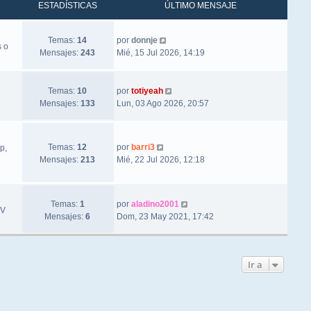
ESTADÍSTICAS
ÚLTIMO MENSAJE
Ver último mensaje
Temas:
14
por
donnje
s o
Mensajes:
243
Mié, 15 Jul 2026, 14:19
Ver último mensaje
Temas:
10
por
totiyeah
Mensajes:
133
Lun, 03 Ago 2026, 20:57
Ver último mensaje
Temas:
12
por
barri3
p,
Mensajes:
213
Mié, 22 Jul 2026, 12:18
Ver último mensaje
Temas:
1
por
aladino2001
TV
Mensajes:
6
Dom, 23 May 2021, 17:42
Ir a