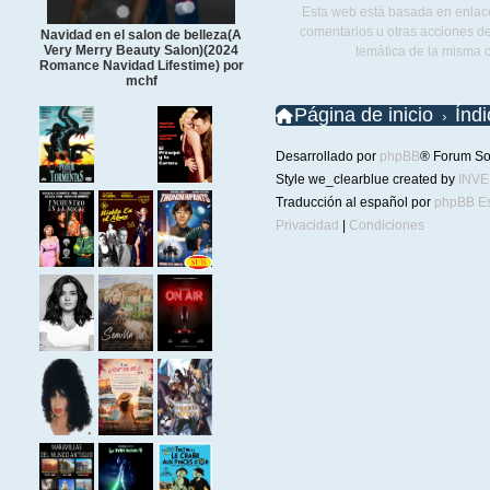
Esta web está basada en enlace
comentarios u otras acciones de
Navidad en el salon de belleza(A
Very Merry Beauty Salon)(2024
temática de la misma 
Romance Navidad Lifestime) por
mchf
Página de inicio
Índ
Desarrollado por
phpBB
® Forum So
Style we_clearblue created by
INV
Traducción al español por
phpBB E
Privacidad
|
Condiciones