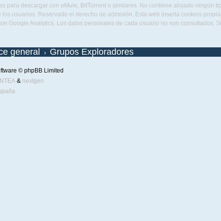
s para descargar con eMule, BitTorrent o similares. No contiene alojado ningún t
 los usuarios. Reservado el derecho de admisión. Esta web inserta cookies propias 
con Google Analytics. Los datos personales de cada usuario no son consultados. 
ice general
Grupos Exploradores
ftware © phpBB Limited
ENTEA
&
nextgen
spaña