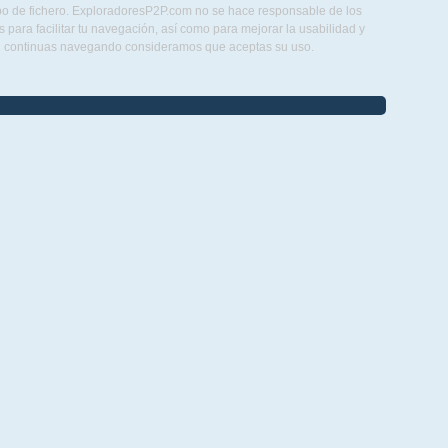
ipo de fichero. ExploradoresP2P.com no se hace responsable de los
para facilitar tu navegación, así como para mejorar la usabilidad y
Si continuas navegando consideramos que aceptas su uso.