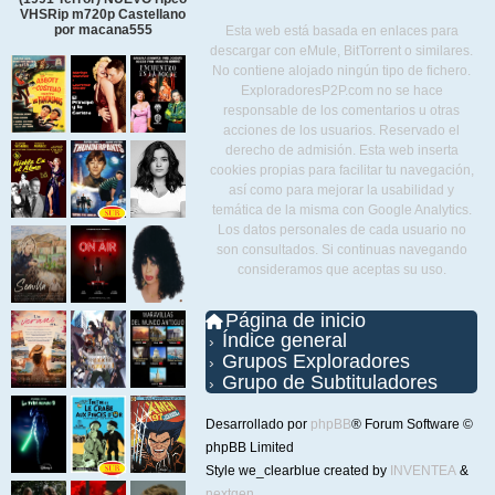
VHSRip m720p Castellano
por macana555
Esta web está basada en enlaces para
descargar con eMule, BitTorrent o similares.
No contiene alojado ningún tipo de fichero.
ExploradoresP2P.com no se hace
responsable de los comentarios u otras
acciones de los usuarios. Reservado el
derecho de admisión. Esta web inserta
cookies propias para facilitar tu navegación,
así como para mejorar la usabilidad y
temática de la misma con Google Analytics.
Los datos personales de cada usuario no
son consultados. Si continuas navegando
consideramos que aceptas su uso.
Página de inicio
Índice general
Grupos Exploradores
Grupo de Subtituladores
Desarrollado por
phpBB
® Forum Software ©
phpBB Limited
Style we_clearblue created by
INVENTEA
&
nextgen