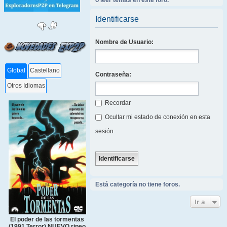
o leer temas en este foro.
Identificarse
Nombre de Usuario:
Global
Castellano
Contraseña:
Otros Idiomas
Recordar
Ocultar mi estado de conexión en esta
sesión
Está categoría no tiene foros.
Ir a
El poder de las tormentas
(1991 Terror) NUEVO ripeo