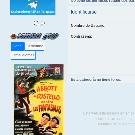
No tiene los permisos requeridos para
Identificarse
Nombre de Usuario:
Contraseña:
Global
Castellano
Otros Idiomas
Está categoría no tiene foros.
Esta web está basada en enlace
comentarios u otras acciones de
temática de la misma 