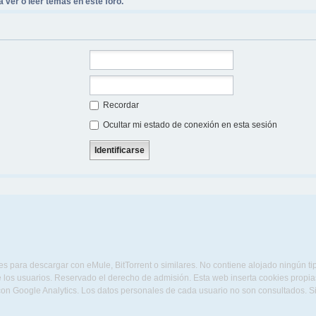
 ver o leer temas en este foro.
Recordar
Ocultar mi estado de conexión en esta sesión
s para descargar con eMule, BitTorrent o similares. No contiene alojado ningún t
 los usuarios. Reservado el derecho de admisión. Esta web inserta cookies propias 
con Google Analytics. Los datos personales de cada usuario no son consultados. 