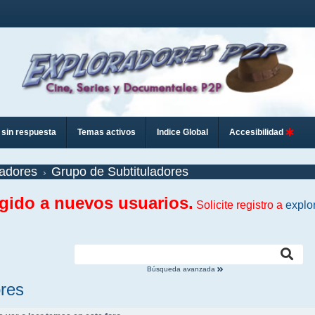
sin respuesta
Temas activos
Indice Global
Accesibilidad
adores
Grupo de Subtituladores
ngido a nuevos usuarios.
Solicite registro a
explo
Búsqueda avanzada
ores