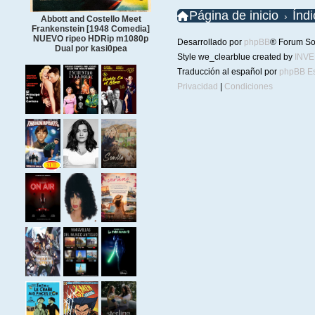
Página de inicio
Índ
Abbott and Costello Meet
Frankenstein [1948 Comedia]
NUEVO ripeo HDRip m1080p
Desarrollado por
phpBB
® Forum So
Dual por kasi0pea
Style we_clearblue created by
INV
Traducción al español por
phpBB E
Privacidad
|
Condiciones