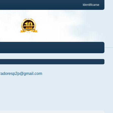
Identificarse
radoresp2p@gmail.com