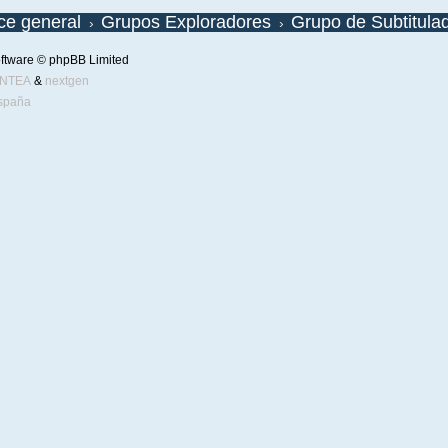
ice general
Grupos Exploradores
Grupo de Subtitula
ftware © phpBB Limited
ENTEA
&
nextgen
spaña