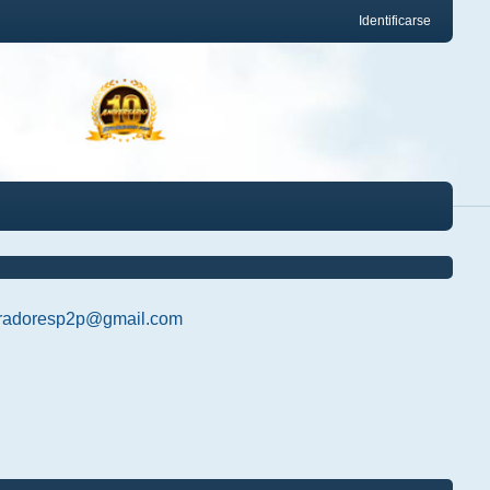
Identificarse
radoresp2p@gmail.com