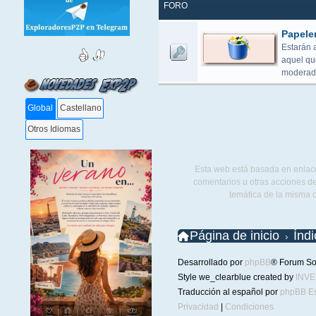
FORO
Papele
Estarán 
aquel que
moderado
Global
Castellano
Otros Idiomas
Esta web está basada en enlace
comentarios u otras acciones de
temática de la misma 
Página de inicio
Índ
Desarrollado por
phpBB
® Forum So
Style we_clearblue created by
INV
Traducción al español por
phpBB E
Privacidad
|
Condiciones