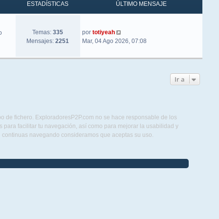
ESTADÍSTICAS
ÚLTIMO MENSAJE
Ver último mensaje
Temas:
335
por
totiyeah
o
Mensajes:
2251
Mar, 04 Ago 2026, 07:08
Ir a
ipo de fichero. ExploradoresP2P.com no se hace responsable de los
para facilitar tu navegación, así como para mejorar la usabilidad y
Si continuas navegando consideramos que aceptas su uso.