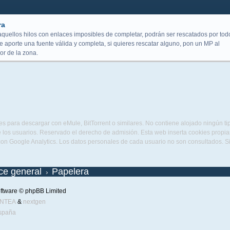
ra
aquellos hilos con enlaces imposibles de completar, podrán ser rescatados por tod
 aporte una fuente válida y completa, si quieres rescatar alguno, pon un MP al
r de la zona.
s para descargar con eMule, BitTorrent o similares. No contiene alojado ningún t
 los usuarios. Reservado el derecho de admisión. Esta web inserta cookies propias 
con Google Analytics. Los datos personales de cada usuario no son consultados. 
ice general
Papelera
ftware © phpBB Limited
ENTEA
&
nextgen
spaña