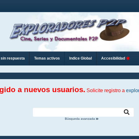
sin respuesta
Temas activos
Indice Global
Accesibilidad
ngido a nuevos usuarios.
Solicite registro a
explo
Búsqueda avanzada