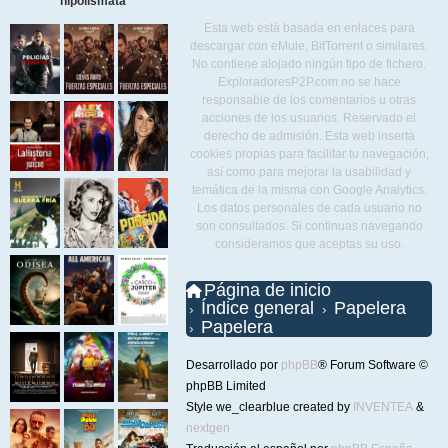
hipolismata
Esta web está basada en enlaces para
descargar con eMule, BitTorrent o similares.
No contiene alojado ningún tipo de fichero.
ExploradoresP2P.com no se hace
responsable de los comentarios u otras
acciones de los usuarios. Reservado el
derecho de admisión. Esta web inserta
cookies propias para facilitar tu navegación,
así como para mejorar la usabilidad y
temática de la misma con Google Analytics.
Los datos personales de cada usuario no
son consultados. Si continuas navegando
consideramos que aceptas su uso.
Página de inicio
Índice general
Papelera
Papelera
Desarrollado por
phpBB
® Forum Software ©
phpBB Limited
Style we_clearblue created by
INVENTEA
&
nextgen