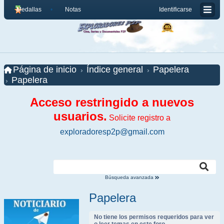
Medallas
Notas
Identificarse
Página de inicio
Índice general
Papelera
Papelera
Acceso restringido a nuevos
usuarios.
Solicite registro a
exploradoresp2p@gmail.com
Búsqueda avanzada
Papelera
No tiene los permisos requeridos para ver