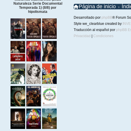
Naturaleza Serie Documental
Página de inicio
Índ
Temporada 1) (8/8) por
hipolismata
Desarrollado por
phpBB
® Forum So
Style we_clearblue created by
INV
Traducción al español por
phpBB E
Privacidad
|
Condiciones