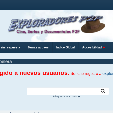
sin respuesta
Temas activos
Indice Global
Accesibilidad
pelera
ngido a nuevos usuarios.
Solicite registro a
explo
Búsqueda avanzada