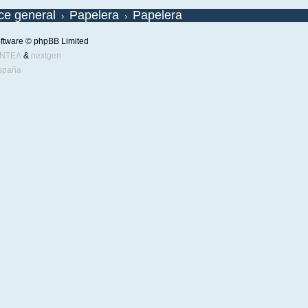
ice general
Papelera
Papelera
ftware © phpBB Limited
ENTEA
&
nextgen
spaña