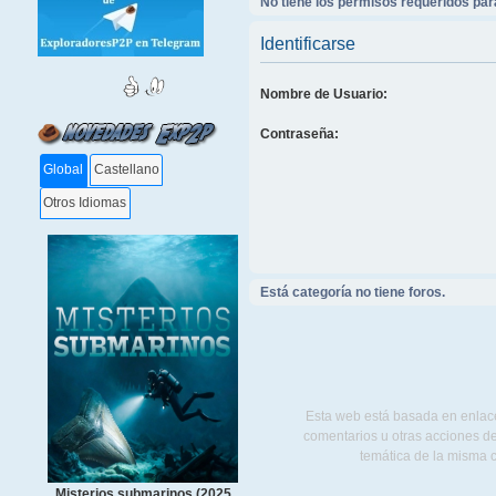
No tiene los permisos requeridos para
Identificarse
Nombre de Usuario:
Contraseña:
Global
Castellano
Otros Idiomas
Está categoría no tiene foros.
Esta web está basada en enlace
comentarios u otras acciones de
temática de la misma 
Misterios submarinos (2025