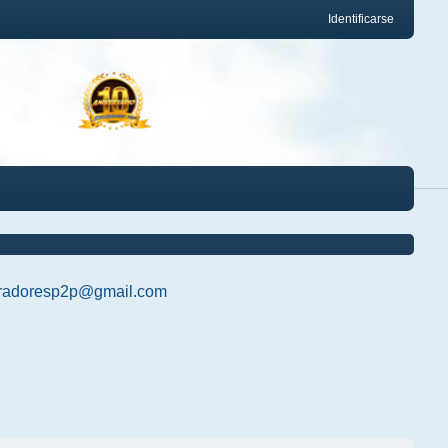
Identificarse
radoresp2p@gmail.com