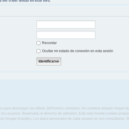
 ver o leer temas en este foro.
Recordar
Ocultar mi estado de conexión en esta sesión
s para descargar con eMule, BitTorrent o similares. No contiene alojado ningún t
 los usuarios. Reservado el derecho de admisión. Esta web inserta cookies propias 
con Google Analytics. Los datos personales de cada usuario no son consultados. 