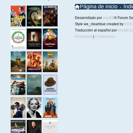
Página de inicio
Índ
Desarrollado por
phpBB
® Forum So
Style we_clearblue created by
INV
Traducción al español por
phpBB E
Privacidad
|
Condiciones