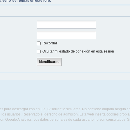
 ver o leer temas en este foro.
Recordar
Ocultar mi estado de conexión en esta sesión
s para descargar con eMule, BitTorrent o similares. No contiene alojado ningún t
 los usuarios. Reservado el derecho de admisión. Esta web inserta cookies propias 
con Google Analytics. Los datos personales de cada usuario no son consultados. 