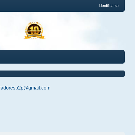
Identificarse
radoresp2p@gmail.com