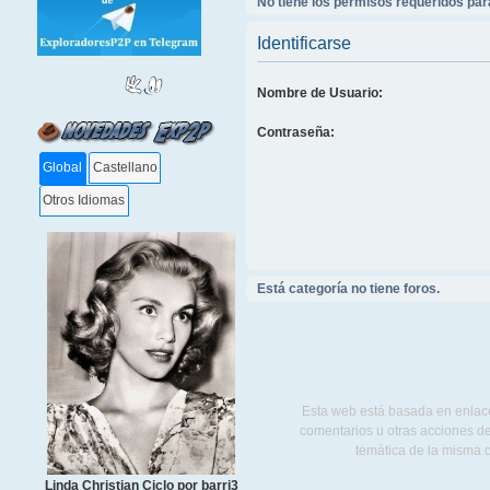
No tiene los permisos requeridos para
Identificarse
Nombre de Usuario:
Contraseña:
Global
Castellano
Otros Idiomas
Está categoría no tiene foros.
Esta web está basada en enlace
comentarios u otras acciones de
temática de la misma 
Linda Christian Ciclo por barri3