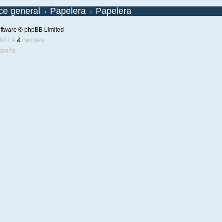
ice general
Papelera
Papelera
ftware © phpBB Limited
ENTEA
&
nextgen
spaña