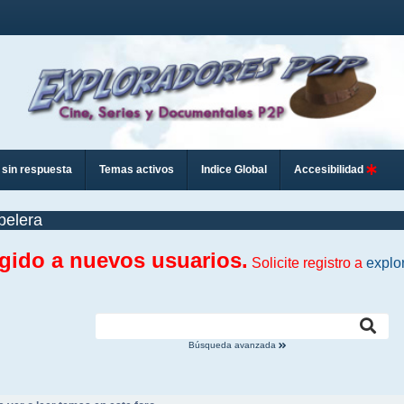
sin respuesta
Temas activos
Indice Global
Accesibilidad
pelera
ngido a nuevos usuarios.
Solicite registro a
explo
Búsqueda avanzada