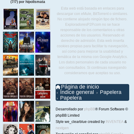
(7/7) por hipolismata
Esta web está basada en enlaces para
descargar con eMule, BitTorrent o similares.
No contiene alojado ningún tipo de fichero.
ExploradoresP2P.com no se hace
responsable de los comentarios u otras
acciones de los usuarios. Reservado el
derecho de admisión. Esta web inserta
cookies propias para facilitar tu navegación,
así como para mejorar la usabilidad y
temática de la misma con Google Analytics.
Los datos personales de cada usuario no
son consultados. Si continuas navegando
consideramos que aceptas su uso.
Página de inicio
Índice general
Papelera
Papelera
Desarrollado por
phpBB
® Forum Software ©
phpBB Limited
Style we_clearblue created by
INVENTEA
&
nextgen