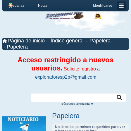
Medallas
Notas
Identificarse
Página de inicio
Índice general
Papelera
Papelera
Acceso restringido a nuevos
usuarios.
Solicite registro a
exploradoresp2p@gmail.com
Búsqueda avanzada
Papelera
No tiene los permisos requeridos para ver