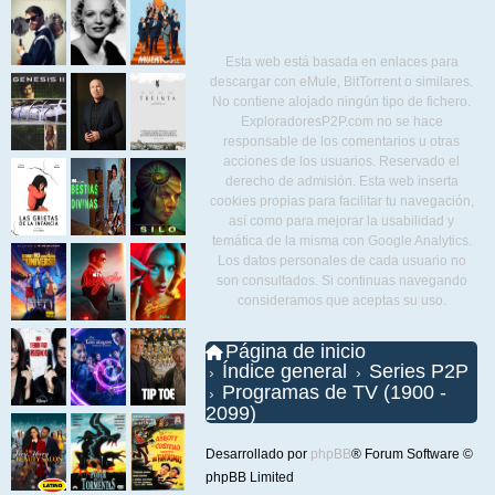
Esta web está basada en enlaces para
descargar con eMule, BitTorrent o similares.
No contiene alojado ningún tipo de fichero.
ExploradoresP2P.com no se hace
responsable de los comentarios u otras
acciones de los usuarios. Reservado el
derecho de admisión. Esta web inserta
cookies propias para facilitar tu navegación,
así como para mejorar la usabilidad y
temática de la misma con Google Analytics.
Los datos personales de cada usuario no
son consultados. Si continuas navegando
consideramos que aceptas su uso.
Página de inicio
Índice general
Series P2P
Programas de TV (1900 -
2099)
Desarrollado por
phpBB
® Forum Software ©
phpBB Limited