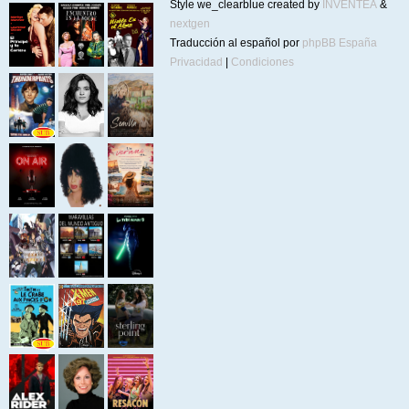
Style we_clearblue created by
INVENTEA
&
nextgen
Traducción al español por
phpBB España
Privacidad
|
Condiciones