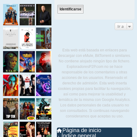
Ir a
Esta web está basada en enlaces para
descargar con eMule, BitTorrent o similares.
No contiene alojado ningún tipo de fichero.
ExploradoresP2P.com no se hace
responsable de los comentarios u otras
acciones de los usuarios. Reservado el
derecho de admisión. Esta web inserta
cookies propias para facilitar tu navegación,
así como para mejorar la usabilidad y
temática de la misma con Google Analytics.
Los datos personales de cada usuario no
son consultados. Si continuas navegando
consideramos que aceptas su uso.
Página de inicio
Índice general