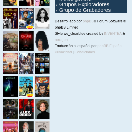
Grupos Exploradores
Grupo de Grabadores
Desarrollado por
phpBB
® Forum Software ©
phpBB Limited
Style we_clearblue created by
INVENTEA
&
nextgen
Traducción al español por
phpBB España
Privacidad
|
Condiciones