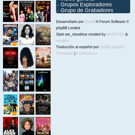
Grupos Exploradores
Grupo de Grabadores
Desarrollado por
phpBB
® Forum Software ©
phpBB Limited
Style we_clearblue created by
INVENTEA
&
nextgen
Traducción al español por
phpBB España
Privacidad
|
Condiciones