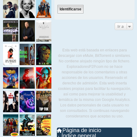
Ir a
Esta web está basada en enlaces para
descargar con eMule, BitTorrent o similares.
No contiene alojado ningún tipo de fichero.
ExploradoresP2P.com no se hace
responsable de los comentarios u otras
acciones de los usuarios. Reservado el
derecho de admisión. Esta web inserta
cookies propias para facilitar tu navegación,
así como para mejorar la usabilidad y
temática de la misma con Google Analytics.
Los datos personales de cada usuario no
son consultados. Si continuas navegando
consideramos que aceptas su uso.
Página de inicio
Índice general