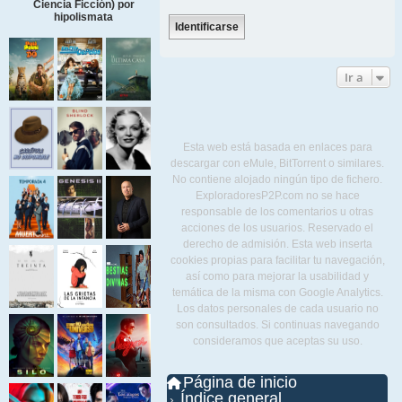
Ciencia Ficción) por
hipolismata
Ir a
Esta web está basada en enlaces para
descargar con eMule, BitTorrent o similares.
No contiene alojado ningún tipo de fichero.
ExploradoresP2P.com no se hace
responsable de los comentarios u otras
acciones de los usuarios. Reservado el
derecho de admisión. Esta web inserta
cookies propias para facilitar tu navegación,
así como para mejorar la usabilidad y
temática de la misma con Google Analytics.
Los datos personales de cada usuario no
son consultados. Si continuas navegando
consideramos que aceptas su uso.
Página de inicio
Índice general