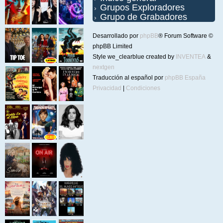
Grupos Exploradores
Grupo de Grabadores
Desarrollado por
phpBB
® Forum Software ©
phpBB Limited
Style we_clearblue created by
INVENTEA
&
nextgen
Traducción al español por
phpBB España
Privacidad
|
Condiciones