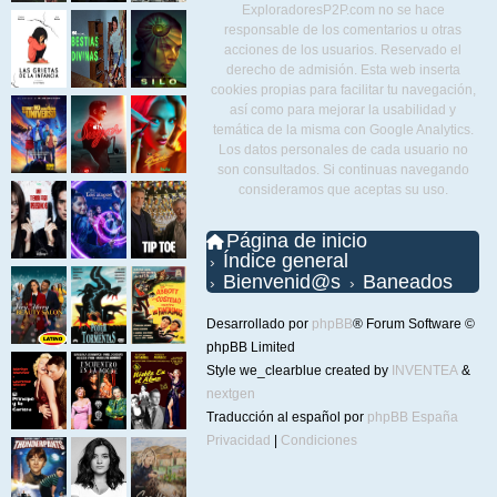
ExploradoresP2P.com no se hace
responsable de los comentarios u otras
acciones de los usuarios. Reservado el
derecho de admisión. Esta web inserta
cookies propias para facilitar tu navegación,
así como para mejorar la usabilidad y
temática de la misma con Google Analytics.
Los datos personales de cada usuario no
son consultados. Si continuas navegando
consideramos que aceptas su uso.
Página de inicio
Índice general
Bienvenid@s
Baneados
Desarrollado por
phpBB
® Forum Software ©
phpBB Limited
Style we_clearblue created by
INVENTEA
&
nextgen
Traducción al español por
phpBB España
Privacidad
|
Condiciones