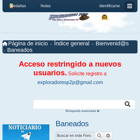
Medallas
Notas
Identificarse
Página de inicio
Índice general
Bienvenid@s
Baneados
Acceso restringido a nuevos
usuarios.
Solicite registro a
exploradoresp2p@gmail.com
Búsqueda avanzada
Baneados
Buscar
Búsqueda ava