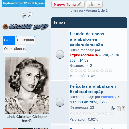
Nuevo Tema
3 temas • Página
1
de
1
Temas
Listado de ripeos
prohibidos en
Global
Castellano
exploradoresp2p
Otros Idiomas
Último mensaje por
ExploradoresP2P
«
Mar, 24 Dic
2024, 14:39
Respuestas:
2
Valoración: 0.4%
Películas prohibidas en
Exploradoresp2p.--
Último mensaje por
cinefilo17
«
Mar, 13 Feb 2024, 05:27
Respuestas:
13
1
2
Linda Christian Ciclo por
Valoración: 0.82%
barri3