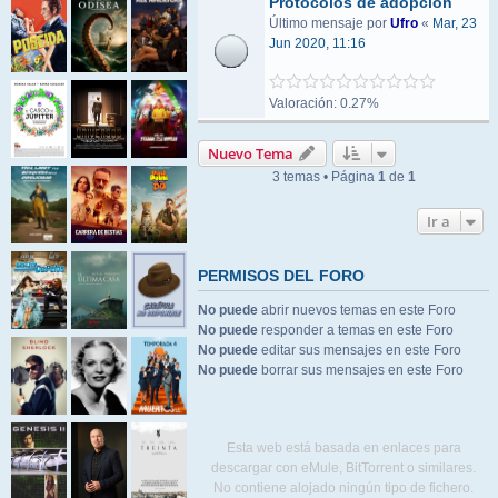
Protocolos de adopción
Último mensaje por
Ufro
«
Mar, 23
Jun 2020, 11:16
Valoración: 0.27%
Nuevo Tema
3 temas • Página
1
de
1
Ir a
PERMISOS DEL FORO
No puede
abrir nuevos temas en este Foro
No puede
responder a temas en este Foro
No puede
editar sus mensajes en este Foro
No puede
borrar sus mensajes en este Foro
Esta web está basada en enlaces para
descargar con eMule, BitTorrent o similares.
No contiene alojado ningún tipo de fichero.