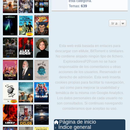
esta categoría.
Temas:
639
Ir a
Esta web está basada en enlaces para
descargar con eMule, BitTorrent o similares.
No contiene alojado ningún tipo de fichero.
ExploradoresP2P.com no se hace
responsable de los comentarios u otras
acciones de los usuarios. Reservado el
derecho de admisión. Esta web inserta
cookies propias para facilitar tu navegación,
así como para mejorar la usabilidad y
temática de la misma con Google Analytics.
Los datos personales de cada usuario no
son consultados. Si continuas navegando
consideramos que aceptas su uso.
Página de inicio
Índice general