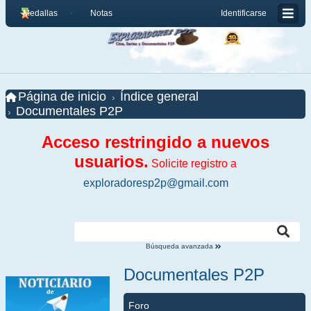
Medallas
Notas
Identificarse
Página de inicio
Índice general
Documentales P2P
Acceso restringido a nuevos
usuarios.
Solicite registro a
exploradoresp2p@gmail.com
Búsqueda avanzada
Documentales P2P
Foro