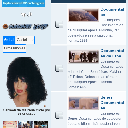
Documental
es
Los mejores
Documentales
de cualquier época e idioma, irán
posteados en esta categoría.
Global
Castellano
Temas:
2556
Otros Idiomas
Documental
es de Cine
Los mejores
Documentales
sobre el Cine, Biográficos, Making
off, Extras, Detras de las cámaras...
de cualquier época e idioma.
Temas:
465
Series
Documental
es
Carmen de Mairena Ciclo por
Las mejores
kaosone22
Series Documentales de cualquier
época e idioma, irán posteadas en