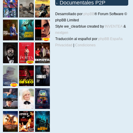
Documentales P2P
Desarrollado por
phpBB
® Forum Software ©
phpBB Limited
Style we_clearblue created by
INVENTEA
&
nextgen
Traducción al español por
phpBB España
Privacidad
|
Condiciones