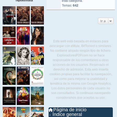
hipolismata
esta categoría.
Temas:
642
Ir a
Esta web está basada en enlaces para
descargar con eMule, BitTorrent o similares.
No contiene alojado ningún tipo de fichero.
ExploradoresP2P.com no se hace
responsable de los comentarios u otras
acciones de los usuarios. Reservado el
derecho de admisión. Esta web inserta
cookies propias para facilitar tu navegación,
así como para mejorar la usabilidad y
temática de la misma con Google Analytics.
Los datos personales de cada usuario no
son consultados. Si continuas navegando
consideramos que aceptas su uso.
Página de inicio
Índice general