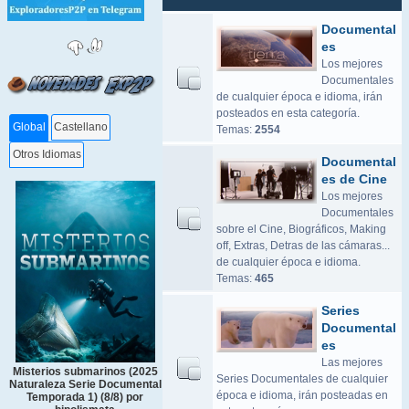
Documental
es
Los mejores
Documentales
de cualquier época e idioma, irán
posteados en esta categoría.
Global
Castellano
Temas:
2554
Otros Idiomas
Documental
es de Cine
Los mejores
Documentales
sobre el Cine, Biográficos, Making
off, Extras, Detras de las cámaras...
de cualquier época e idioma.
Temas:
465
Series
Documental
es
Las mejores
Misterios submarinos (2025
Series Documentales de cualquier
Naturaleza Serie Documental
época e idioma, irán posteadas en
Temporada 1) (8/8) por