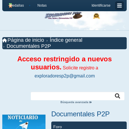
Medallas
Notas
Identificarse
Página de inicio
Índice general
Documentales P2P
Acceso restringido a nuevos
usuarios.
Solicite registro a
exploradoresp2p@gmail.com
Búsqueda avanzada
Documentales P2P
Foro