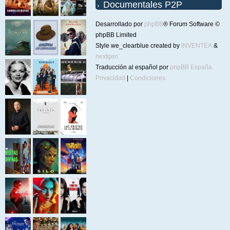
Documentales P2P
Desarrollado por
phpBB
® Forum Software ©
phpBB Limited
Style we_clearblue created by
INVENTEA
&
nextgen
Traducción al español por
phpBB España
Privacidad
|
Condiciones