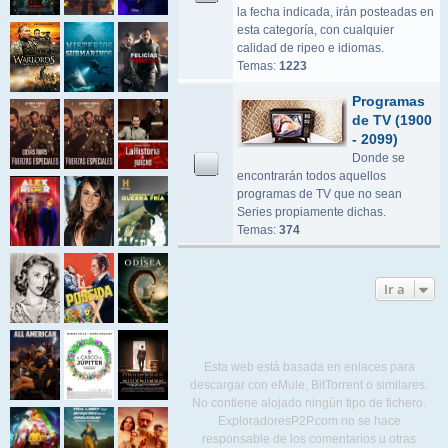
la fecha indicada, irán posteadas en
esta categoría, con cualquier
calidad de ripeo e idiomas.
Temas:
1223
Programas
de TV (1900
- 2099)
Donde se
encontrarán todos aquellos
programas de TV que no sean
Series propiamente dichas.
Temas:
374
Ir a
Esta web está basada en enlaces para
descargar con eMule, BitTorrent o similares.
No contiene alojado ningún tipo de fichero.
ExploradoresP2P.com no se hace
responsable de los comentarios u otras