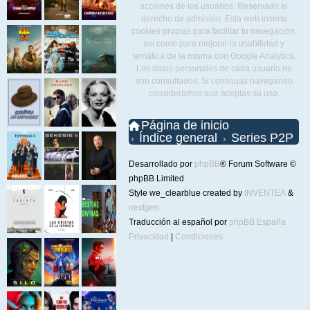
acciones de los usuarios. Reservado el
derecho de admisión. Esta web inserta
cookies propias para facilitar tu navegación,
así como para mejorar la usabilidad y
temática de la misma con Google Analytics.
Los datos personales de cada usuario no
son consultados. Si continuas navegando
consideramos que aceptas su uso.
Página de inicio
Índice general
Series P2P
Desarrollado por
phpBB
® Forum Software ©
phpBB Limited
Style we_clearblue created by
INVENTEA
&
nextgen
Traducción al español por
phpBB España
Privacidad
|
Condiciones