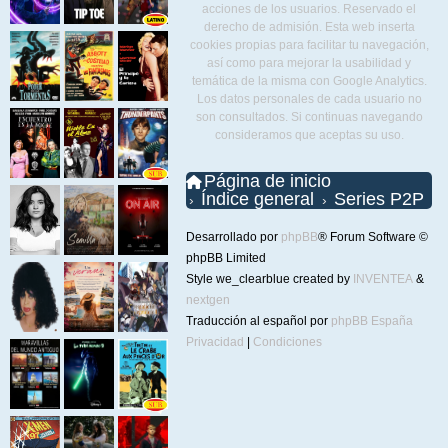
acciones de los usuarios. Reservado el
derecho de admisión. Esta web inserta
cookies propias para facilitar tu navegación,
así como para mejorar la usabilidad y
temática de la misma con Google Analytics.
Los datos personales de cada usuario no
son consultados. Si continuas navegando
consideramos que aceptas su uso.
Página de inicio
Índice general
Series P2P
Desarrollado por
phpBB
® Forum Software ©
phpBB Limited
Style we_clearblue created by
INVENTEA
&
nextgen
Traducción al español por
phpBB España
Privacidad
|
Condiciones