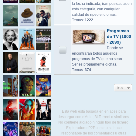
la fecha indicada, irán posteadas en
esta categoría, con cualquier
calidad de ripeo e idiomas.
Temas:
1222
Programas
de TV (1900
- 2099)
Donde se
encontrarán todos aquellos
programas de TV que no sean
Series propiamente dichas.
Temas:
374
Ir a
Esta web está basada en enlaces para
descargar con eMule, BitTorrent o similares.
No contiene alojado ningún tipo de fichero.
ExploradoresP2P.com no se hace
responsable de los comentarios u otras