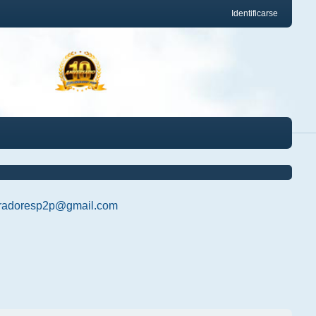
Identificarse
radoresp2p@gmail.com