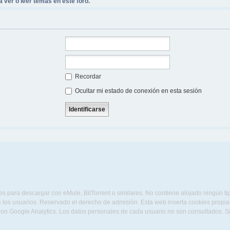
 ver o leer temas en este foro.
Recordar
Ocultar mi estado de conexión en esta sesión
s para descargar con eMule, BitTorrent o similares. No contiene alojado ningún t
 los usuarios. Reservado el derecho de admisión. Esta web inserta cookies propias 
con Google Analytics. Los datos personales de cada usuario no son consultados. 