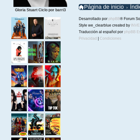
Página de inicio
Índ
Gloria Stuart Ciclo por barri3
Desarrollado por
phpBB
® Forum So
Style we_clearblue created by
INV
Traducción al español por
phpBB E
Privacidad
|
Condiciones