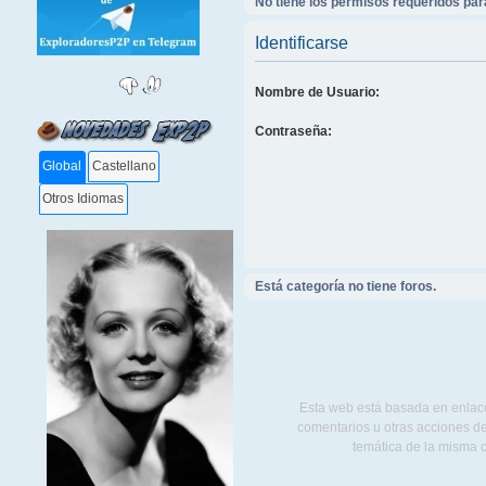
No tiene los permisos requeridos para
Identificarse
Nombre de Usuario:
Contraseña:
Global
Castellano
Otros Idiomas
Está categoría no tiene foros.
Esta web está basada en enlace
comentarios u otras acciones de
temática de la misma 