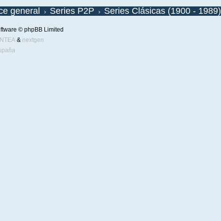
ice general
Series P2P
Series Clásicas (1900 - 1989
ftware © phpBB Limited
ENTEA
&
nextgen
spaña