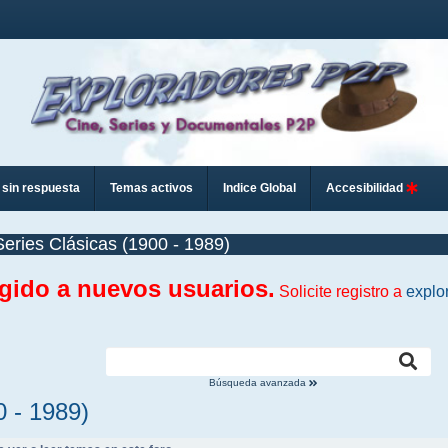
sin respuesta
Temas activos
Indice Global
Accesibilidad
Series Clásicas (1900 - 1989)
ngido a nuevos usuarios.
Solicite registro a
explo
Búsqueda avanzada
0 - 1989)