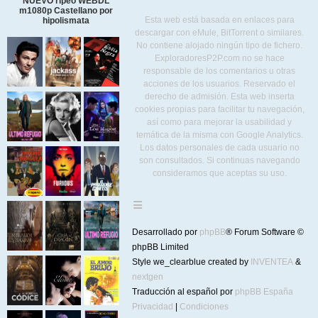
NUEVO ripeo WEBDL
m1080p Castellano por
Esta web está basada en enlaces para
hipolismata
descargar con eMule, BitTorrent o similares.
No contiene alojado ningún tipo de fichero.
ExploradoresP2P.com no se hace
responsable de los comentarios u otras
acciones de los usuarios. Reservado el
derecho de admisión. Esta web inserta
cookies propias para facilitar tu navegación,
así como para mejorar la usabilidad y
temática de la misma con Google Analytics.
Los datos personales de cada usuario no
son consultados. Si continuas navegando
consideramos que aceptas su uso.
Desarrollado por
phpBB
® Forum Software ©
phpBB Limited
Style we_clearblue created by
INVENTEA
&
nextgen
Traducción al español por
phpBB España
Privacidad
|
Condiciones