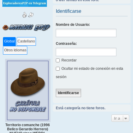
o leer temas en este foro.
Identificarse
Nombre de Usuario:
Global
Castellano
Contraseña:
Otros Idiomas
Recordar
Ocultar mi estado de conexión en esta
sesión
Está categoría no tiene foros.
Ir a
Territorio comanche (1996
Belico Gerardo Herrero)