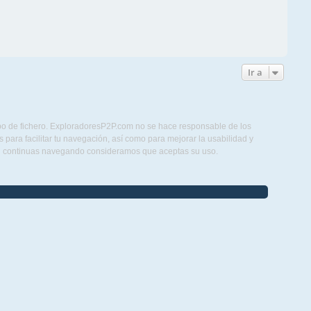
Ir a
ipo de fichero. ExploradoresP2P.com no se hace responsable de los
para facilitar tu navegación, así como para mejorar la usabilidad y
Si continuas navegando consideramos que aceptas su uso.