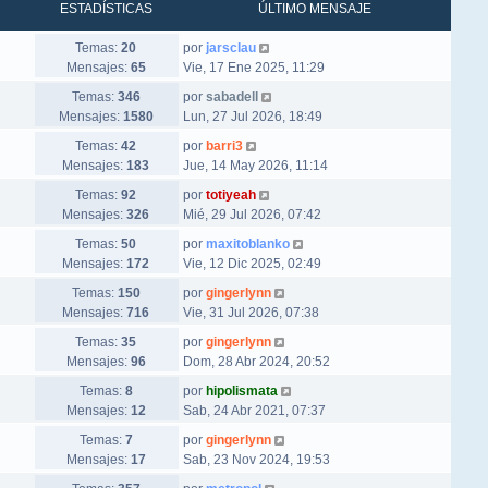
ESTADÍSTICAS
ÚLTIMO MENSAJE
Ver último mensaje
Temas:
20
por
jarsclau
Mensajes:
65
Vie, 17 Ene 2025, 11:29
Ver último mensaje
Temas:
346
por
sabadell
Mensajes:
1580
Lun, 27 Jul 2026, 18:49
Ver último mensaje
Temas:
42
por
barri3
Mensajes:
183
Jue, 14 May 2026, 11:14
Ver último mensaje
Temas:
92
por
totiyeah
Mensajes:
326
Mié, 29 Jul 2026, 07:42
Ver último mensaje
Temas:
50
por
maxitoblanko
Mensajes:
172
Vie, 12 Dic 2025, 02:49
Ver último mensaje
Temas:
150
por
gingerlynn
Mensajes:
716
Vie, 31 Jul 2026, 07:38
Ver último mensaje
Temas:
35
por
gingerlynn
Mensajes:
96
Dom, 28 Abr 2024, 20:52
Ver último mensaje
Temas:
8
por
hipolismata
Mensajes:
12
Sab, 24 Abr 2021, 07:37
Ver último mensaje
Temas:
7
por
gingerlynn
Mensajes:
17
Sab, 23 Nov 2024, 19:53