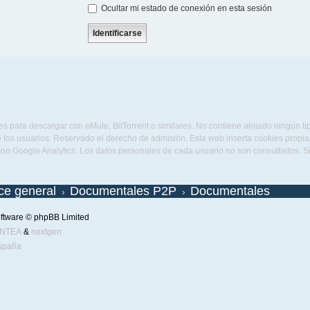
Ocultar mi estado de conexión en esta sesión
s para descargar con eMule, BitTorrent o similares. No contiene alojado ningún t
 los usuarios. Reservado el derecho de admisión. Esta web inserta cookies propias 
con Google Analytics. Los datos personales de cada usuario no son consultados. 
ice general
Documentales P2P
Documentales
ftware © phpBB Limited
ENTEA
&
nextgen
spaña