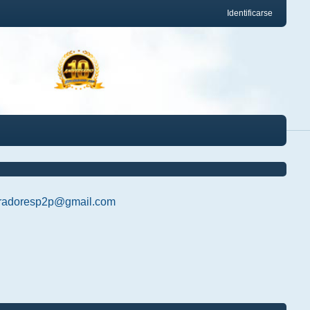
Identificarse
radoresp2p@gmail.com