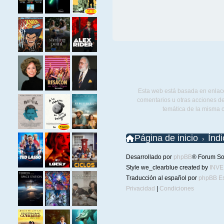
Esta web está basada en enlace
comentarios u otras acciones de
temática de la misma 
Página de inicio
Índ
Desarrollado por
phpBB
® Forum So
Style we_clearblue created by
INV
Traducción al español por
phpBB E
Privacidad
|
Condiciones