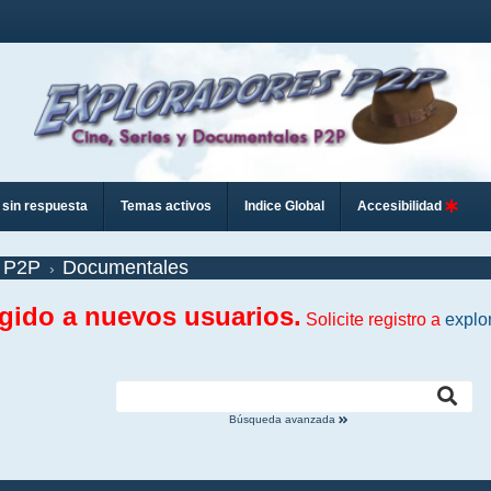
sin respuesta
Temas activos
Indice Global
Accesibilidad
 P2P
Documentales
ngido a nuevos usuarios.
Solicite registro a
explo
Búsqueda avanzada