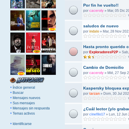
Por fin he vuelto!!
por
caceroly
»
Mar, 05 Dic 2
V
saludos de nuevo
por
indalo
»
Mar, 28 Nov 202
V
Hasta pronto querido c
por
ExploradoresP2P
»
Sab,
V
Cambio de Domicilio
por
caceroly
»
Mié, 27 Sep 2
V
Índice general
Kaspersky bloquea exp
Buscar
por
tarzan
»
Dom, 30 Jul 202
Mensajes nuevos
V
Sus mensajes
Mensajes sin respuesta
¿Cuál lector (y/o grab
Temas activos
por
cinefilo17
»
Lun, 12 Jun 
V
Identificarse