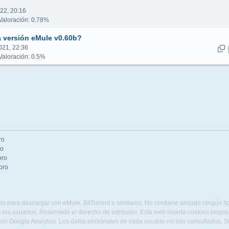
22, 20:16
aloración: 0.78%
a versión eMule v0.60b?
021, 22:36
aloración: 0.5%
ro
ro
oro
oro
s para descargar con eMule, BitTorrent o similares. No contiene alojado ningún t
 los usuarios. Reservado el derecho de admisión. Esta web inserta cookies propias 
con Google Analytics. Los datos personales de cada usuario no son consultados. 