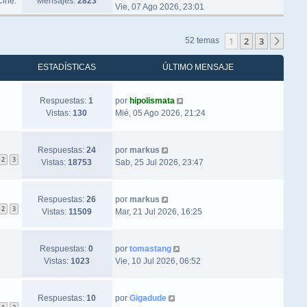
Cine.
Mensajes:
2823
Vie, 07 Ago 2026, 23:01
1
2
3
Sigu
52 temas
ESTADÍSTICAS
ÚLTIMO MENSAJE
Respuestas:
1
por
hipolismata
Vistas:
130
Mié, 05 Ago 2026, 21:24
Respuestas:
24
por
markus
2
3
Vistas:
18753
Sab, 25 Jul 2026, 23:47
Respuestas:
26
por
markus
2
3
Vistas:
11509
Mar, 21 Jul 2026, 16:25
Respuestas:
0
por
tomastang
Vistas:
1023
Vie, 10 Jul 2026, 06:52
Respuestas:
10
por
Gigadude