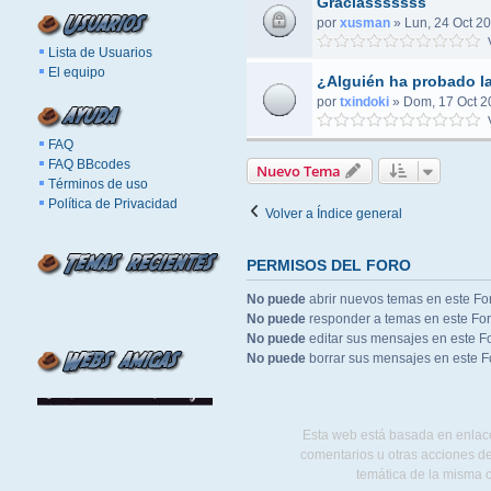
Graciasssssss
por
xusman
»
Lun, 24 Oct 20
V
Lista de Usuarios
El equipo
¿Alguién ha probado l
por
txindoki
»
Dom, 17 Oct 2
V
FAQ
FAQ BBcodes
Nuevo Tema
Términos de uso
Política de Privacidad
Volver a Índice general
PERMISOS DEL FORO
No puede
abrir nuevos temas en este Fo
No puede
responder a temas en este Fo
No puede
editar sus mensajes en este F
No puede
borrar sus mensajes en este F
Esta web está basada en enlace
comentarios u otras acciones de
temática de la misma 