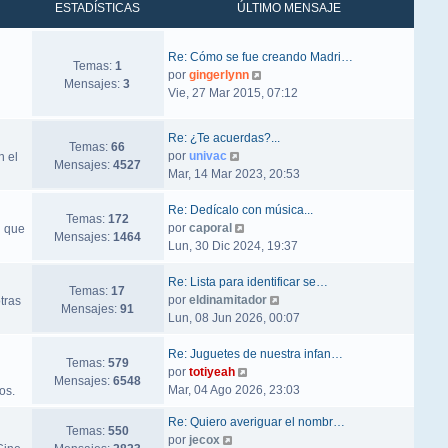
ESTADÍSTICAS
ÚLTIMO MENSAJE
Re: Cómo se fue creando Madri…
Temas:
1
Ver último mensaje
por
gingerlynn
Mensajes:
3
Vie, 27 Mar 2015, 07:12
Re: ¿Te acuerdas?...
Temas:
66
Ver último mensaje
por
univac
n el
Mensajes:
4527
Mar, 14 Mar 2023, 20:53
Re: Dedícalo con música...
Temas:
172
Ver último mensaje
por
caporal
d que
Mensajes:
1464
Lun, 30 Dic 2024, 19:37
Re: Lista para identificar se…
Temas:
17
Ver último mensaje
por
eldinamitador
tras
Mensajes:
91
Lun, 08 Jun 2026, 00:07
Re: Juguetes de nuestra infan…
Temas:
579
Ver último mensaje
por
totiyeah
Mensajes:
6548
Mar, 04 Ago 2026, 23:03
os.
Re: Quiero averiguar el nombr…
Temas:
550
Ver último mensaje
por
jecox