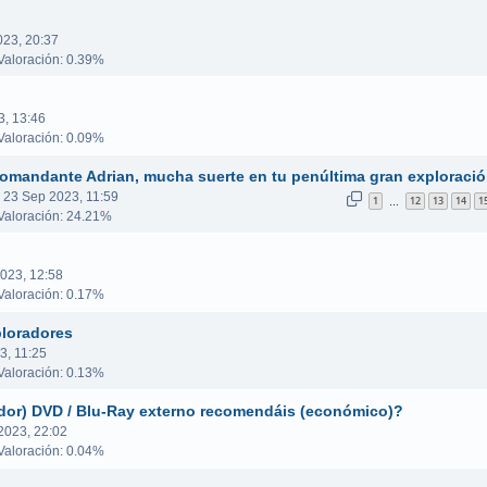
023, 20:37
aloración: 0.39%
3, 13:46
aloración: 0.09%
omandante Adrian, mucha suerte en tu penúltima gran exploració
 23 Sep 2023, 11:59
1
12
13
14
1
…
aloración: 24.21%
023, 12:58
aloración: 0.17%
loradores
3, 11:25
aloración: 0.13%
ador) DVD / Blu-Ray externo recomendáis (económico)?
2023, 22:02
aloración: 0.04%