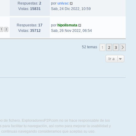
Respuestas:
2
por
univac
Vistas:
15831
Sab, 24 Dic 2022, 10:59
Respuestas:
17
por
hipolismata
1
2
Vistas:
35712
Sab, 26 Nov 2022, 06:54
1
2
3
Sigu
52 temas
Ir a
ipo de fichero. ExploradoresP2P.com no se hace responsable de los
para facilitar tu navegación, así como para mejorar la usabilidad y
Si continuas navegando consideramos que aceptas su uso.