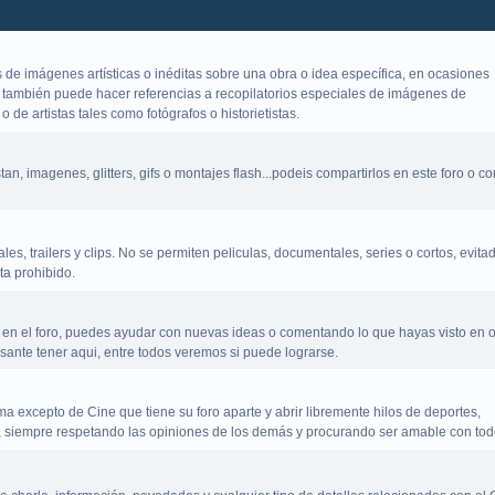
 de imágenes artísticas o inéditas sobre una obra o idea específica, en ocasiones
 también puede hacer referencias a recopilatorios especiales de imágenes de
 o de artistas tales como fotógrafos o historietistas.
n, imagenes, glitters, gifs o montajes flash...podeis compartirlos en este foro o co
es, trailers y clips. No se permiten peliculas, documentales, series o cortos, evita
ta prohibido.
 en el foro, puedes ayudar con nuevas ideas o comentando lo que hayas visto en o
sante tener aqui, entre todos veremos si puede lograrse.
a excepto de Cine que tiene su foro aparte y abrir libremente hilos de deportes,
ra, siempre respetando las opiniones de los demás y procurando ser amable con tod