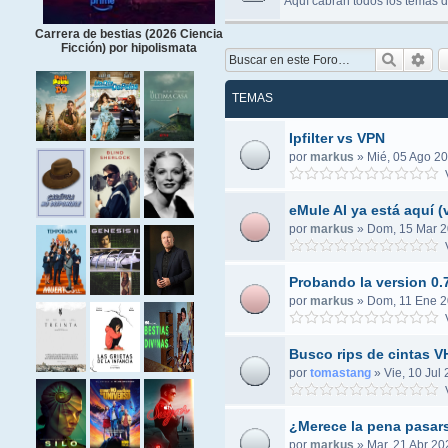
Aquí cabrán todos los temas d
Carrera de bestias (2026 Ciencia
Ficción) por hipolismata
Buscar
Bús
TEMAS
Ipfilter vs VPN
por
markus
»
Mié, 05 Ago 20
V
eMule AI ya está aquí (
por
markus
»
Dom, 15 Mar 2
V
Probando la version 0.7
por
markus
»
Dom, 11 Ene 2
V
Busco rips de cintas 
por
tomastang
»
Vie, 10 Jul
V
¿Merece la pena pasars
por
markus
»
Mar, 21 Abr 20