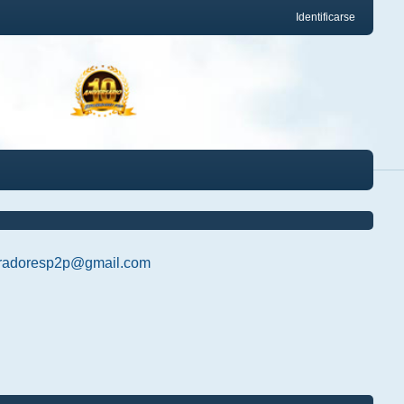
Identificarse
radoresp2p@gmail.com