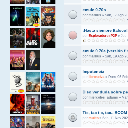
emule 0.70b
por
markus
»
Sab, 17 Ago 2
V
¡Hasta siempre Italoco!
por
ExploradoresP2P
»
Jue,
V
emule 0.70a (versión fi
por
markus
»
Sab, 19 Ago 20
V
Impotencia
por
libroselva
»
Dom, 05 Feb
V
Disolver duda sobre pel
por
miercoles_adams
»
Mar
V
Tic, tac tic, tac...BOOM
por
mulito
»
Sab, 11 Nov 202
V