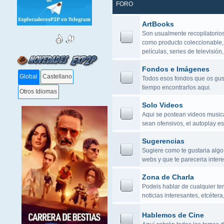
FORO
ArtBooks
Son usualmente recopilatorios
como producto coleccionable,
películas, series de televisión,
Fondos e Imágenes
Global
Castellano
Todos esos fondos que os gusta
tiempo encontrarlos aqui.
Otros Idiomas
Solo Videos
Aqui se postean videos musical
sean ofensivos, el autoplay es
Sugerencias
Sugiere como te gustaria algo
webs y que te pareceria intere
Zona de Charla
Podeis hablar de cualquier tem
noticias interesantes, etcéte
Hablemos de Cine