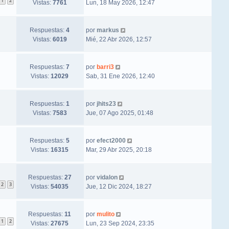
1
2
Vistas:
7761
Lun, 18 May 2026, 12:47
Respuestas:
4
por
markus
Vistas:
6019
Mié, 22 Abr 2026, 12:57
Respuestas:
7
por
barri3
Vistas:
12029
Sab, 31 Ene 2026, 12:40
Respuestas:
1
por
jhits23
Vistas:
7583
Jue, 07 Ago 2025, 01:48
Respuestas:
5
por
efect2000
Vistas:
16315
Mar, 29 Abr 2025, 20:18
Respuestas:
27
por
vidalon
2
3
Vistas:
54035
Jue, 12 Dic 2024, 18:27
Respuestas:
11
por
mulito
1
2
Vistas:
27675
Lun, 23 Sep 2024, 23:35