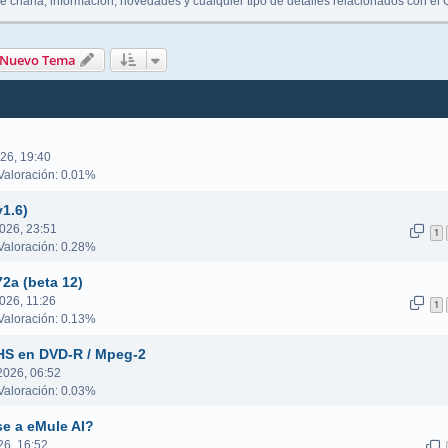
e charla, información, novedades y cualquier tipo de detalles relacionados con el 
queda avanzada
Nuevo Tema
26, 19:40
aloración: 0.01%
v1.6)
026, 23:51
1
aloración: 0.28%
2a (beta 12)
026, 11:26
1
aloración: 0.13%
VHS en DVD-R / Mpeg-2
 2026, 06:52
aloración: 0.03%
e a eMule AI?
26, 16:52