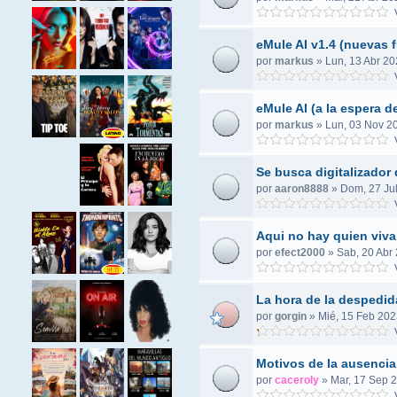
V
eMule AI v1.4 (nuevas 
por
markus
»
Lun, 13 Abr 20
V
eMule AI (a la espera d
por
markus
»
Lun, 03 Nov 2
V
Se busca digitalizador
por
aaron8888
»
Dom, 27 Jul
V
Aqui no hay quien viva
por
efect2000
»
Sab, 20 Abr 
V
La hora de la despedid
por
gorgin
»
Mié, 15 Feb 202
V
Motivos de la ausencia
por
caceroly
»
Mar, 17 Sep 2
V