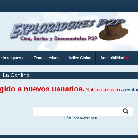
sin respuesta
Temas activos
Indice Global
Accesibilidad
La Cantina
ngido a nuevos usuarios.
Solicite registro a
explo
Búsqueda avanzada