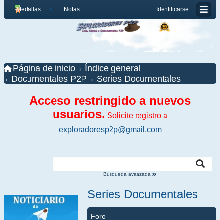
Medallas
Notas
Identificarse
Página de inicio
Índice general
Documentales P2P
Series Documentales
Acceso restringido a nuevos
usuarios.
Solicite registro a
exploradoresp2p@gmail.com
Búsqueda avanzada
Series Documentales
Foro