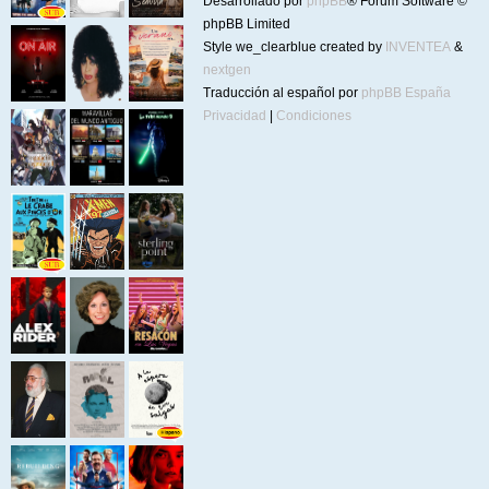
Desarrollado por
phpBB
® Forum Software ©
phpBB Limited
Style we_clearblue created by
INVENTEA
&
nextgen
Traducción al español por
phpBB España
Privacidad
|
Condiciones