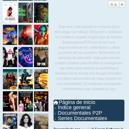
Ir a
Esta web está basada en enlaces para
descargar con eMule, BitTorrent o similares.
No contiene alojado ningún tipo de fichero.
ExploradoresP2P.com no se hace
responsable de los comentarios u otras
acciones de los usuarios. Reservado el
derecho de admisión. Esta web inserta
cookies propias para facilitar tu navegación,
así como para mejorar la usabilidad y
temática de la misma con Google Analytics.
Los datos personales de cada usuario no
son consultados. Si continuas navegando
consideramos que aceptas su uso.
Página de inicio
Índice general
Documentales P2P
Series Documentales