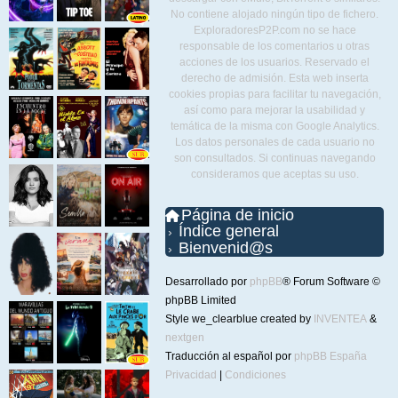
No contiene alojado ningún tipo de fichero.
ExploradoresP2P.com no se hace
responsable de los comentarios u otras
acciones de los usuarios. Reservado el
derecho de admisión. Esta web inserta
cookies propias para facilitar tu navegación,
así como para mejorar la usabilidad y
temática de la misma con Google Analytics.
Los datos personales de cada usuario no
son consultados. Si continuas navegando
consideramos que aceptas su uso.
Página de inicio
Índice general
Bienvenid@s
Desarrollado por
phpBB
® Forum Software ©
phpBB Limited
Style we_clearblue created by
INVENTEA
&
nextgen
Traducción al español por
phpBB España
Privacidad
|
Condiciones