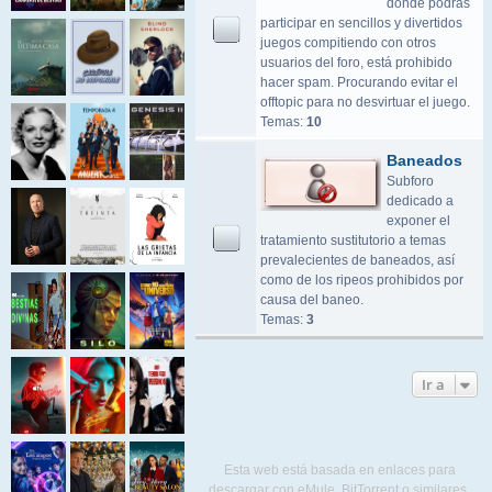
donde podrás
participar en sencillos y divertidos
juegos compitiendo con otros
usuarios del foro, está prohibido
hacer spam. Procurando evitar el
offtopic para no desvirtuar el juego.
Temas:
10
Baneados
Subforo
dedicado a
exponer el
tratamiento sustitutorio a temas
prevalecientes de baneados, así
como de los ripeos prohibidos por
causa del baneo.
Temas:
3
Ir a
Esta web está basada en enlaces para
descargar con eMule, BitTorrent o similares.