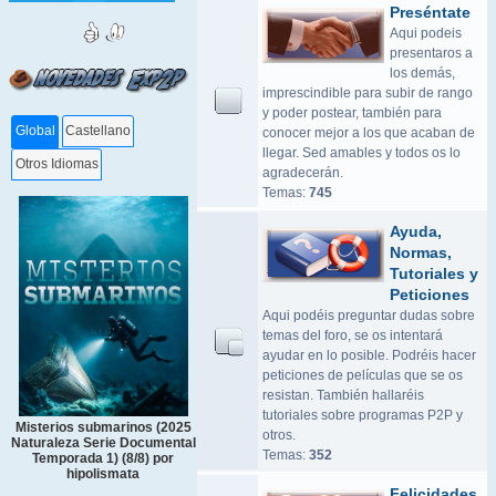
Preséntate
Aqui podeis
presentaros a
los demás,
imprescindible para subir de rango
y poder postear, también para
Global
Castellano
conocer mejor a los que acaban de
llegar. Sed amables y todos os lo
Otros Idiomas
agradecerán.
Temas:
745
Ayuda,
Normas,
Tutoriales y
Peticiones
Aqui podéis preguntar dudas sobre
temas del foro, se os intentará
ayudar en lo posible. Podréis hacer
peticiones de películas que se os
resistan. También hallaréis
tutoriales sobre programas P2P y
Misterios submarinos (2025
otros.
Naturaleza Serie Documental
Temas:
352
Temporada 1) (8/8) por
hipolismata
Felicidades