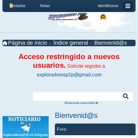
Medallas
Notas
Identificarse
Página de inicio
Índice general
Bienvenid@s
Acceso restringido a nuevos
usuarios.
Solicite registro a
exploradoresp2p@gmail.com
Búsqueda avanzada
Bienvenid@s
Foro