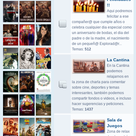
!!
Aqui podremos
felicitar a ese
compañer@ que cumple años o
celebra cualquier dia especial como
un aniversario de bodas, el dia del
padre o de la madre, el nacimiento
de un pequeñ@ Explorad@r...
Temas:
512
La Cantina
En la Cantina
podemos
relajarnos en
la zona de charla para comentar
sobre cine, deportes y temas
interesantes, también podemos
compartir fondos o videos, e incluso
hacer sugerencias y peticiones.
Temas:
1437
Sala de
Juegos
Zona de relax