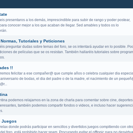
tate
eis presentaros a los demás, imprescindible para subir de rango y poder postear,
para conocer mejor a los que acaban de llegar. Sed amables y todos os lo
rán.
Normas, Tutoriales y Peticiones
is preguntar dudas sobre temas del foro, se os intentará ayudar en lo posible. Po
iciones de películas que se os resistan. También hallaréis tutoriales sobre progra
os.
ades !!
remos felicitar a ese compañer@ que cumple años o celebra cualquier dia especia
aniversario de bodas, el dia del padre o de la madre, el nacimiento de un peque
@r...
tina
ntina podemos relajarnos en la zona de charla para comentar sobre cine, deportes
teresantes, también podemos compartir fondos o videos, e incluso hacer sugerenci
s.
e Juegos
elax donde podrás participar en sencillos y divertidos juegos compitiendo con otr
del foro, está prohibido hacer spam. Procurando evitar el offtopic para no desvirtua