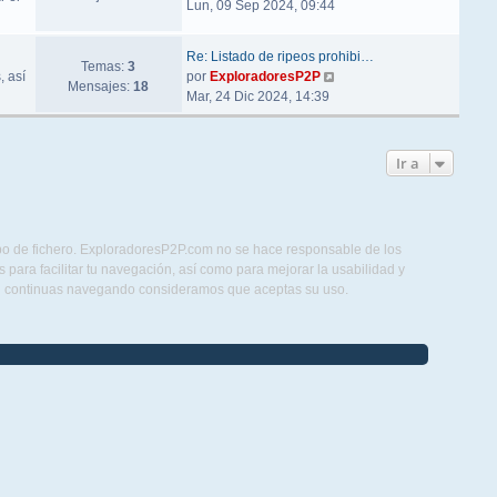
Lun, 09 Sep 2024, 09:44
Re: Listado de ripeos prohibi…
Temas:
3
Ver último mensaje
, así
por
ExploradoresP2P
Mensajes:
18
Mar, 24 Dic 2024, 14:39
Ir a
ipo de fichero. ExploradoresP2P.com no se hace responsable de los
para facilitar tu navegación, así como para mejorar la usabilidad y
Si continuas navegando consideramos que aceptas su uso.