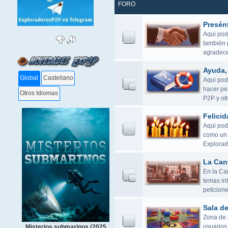
FORO
Presén
Aqui pod
también 
agradece
Ayuda, 
Global
Castellano
Aqui podé
hacer pet
Otros Idiomas
P2P y otr
Felicid
Aqui pod
como un 
Explorad
La Can
En la Ca
temas in
peticione
Sala d
Zona de r
usuarios 
Misterios submarinos (2025