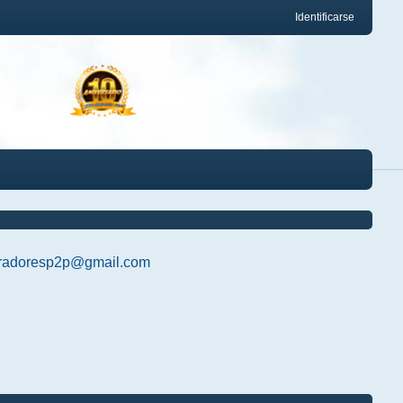
Identificarse
radoresp2p@gmail.com