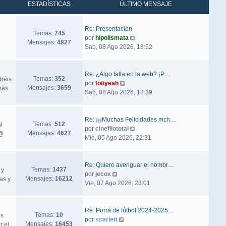
ESTADÍSTICAS
ÚLTIMO MENSAJE
Re: Presentación
Temas:
745
Ver último mensaje
por
hipolismata
Mensajes:
4827
Sab, 08 Ago 2026, 18:52
Re: ¿Algo falla en la web? ¡P…
Temas:
352
dréis
Ver último mensaje
por
totiyeah
Mensajes:
3659
mas
Sab, 08 Ago 2026, 18:39
Re: ¡¡¡Muchas Felicidades mch…
Temas:
512
l
Ver último mensaje
por
cinefilototal
Mensajes:
4627
ñ@
Mié, 05 Ago 2026, 22:31
Re: Quiero averiguar el nombr…
Temas:
1437
 y
Ver último mensaje
por
jecox
Mensajes:
16212
as y
Vie, 07 Ago 2026, 23:01
Re: Porra de fútbol 2024-2025…
Temas:
10
os
Ver último mensaje
por
scarlett
Mensajes:
16453
r el