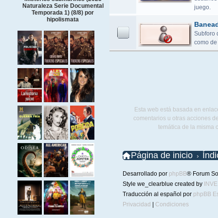
Naturaleza Serie Documental
juego.
Temporada 1) (8/8) por
hipolismata
Banea
Subforo 
como de 
Esta web está basada en enlace
comentarios u otras acciones de
temática de la misma 
Página de inicio
Índ
Desarrollado por
phpBB
® Forum So
Style we_clearblue created by
INV
Traducción al español por
phpBB E
Privacidad
|
Condiciones