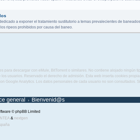
dos
dedicado a exponer el tratamiento sustitutorio a temas prevalecientes de baneados
los ripeos prohibidos por causa del baneo.
s para descargar con eMule, BitTorrent o similares. No contiene alojado ningún t
 los usuarios. Reservado el derecho de admisión. Esta web inserta cookies propias 
con Google Analytics. Los datos personales de cada usuario no son consultados. 
ice general
Bienvenid@s
ftware © phpBB Limited
ENTEA
&
nextgen
spaña