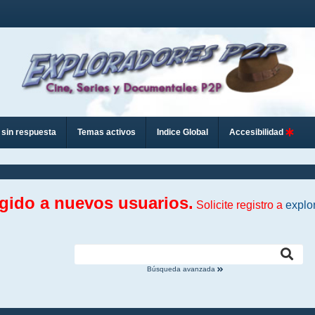
sin respuesta
Temas activos
Indice Global
Accesibilidad
ngido a nuevos usuarios.
Solicite registro a
explo
Búsqueda avanzada