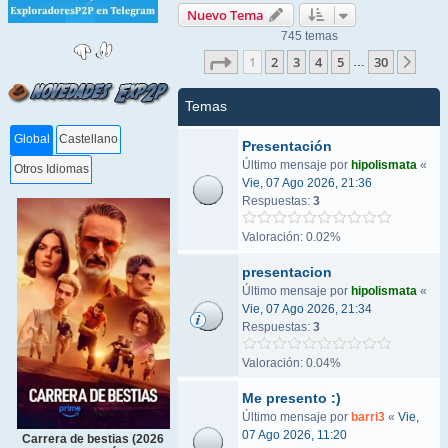
Nuevo Tema
745 temas
Página
1
de
30
1
2
3
4
5
30
Sigu
…
Temas
Global
Castellano
Presentación
Último mensaje por
hipolismata
«
Otros Idiomas
Vie, 07 Ago 2026, 21:36
Respuestas:
3
Valoración: 0.02%
presentacion
Último mensaje por
hipolismata
«
Vie, 07 Ago 2026, 21:34
Respuestas:
3
Valoración: 0.04%
Me presento :)
Último mensaje por
barri3
«
Vie,
07 Ago 2026, 11:20
Carrera de bestias (2026