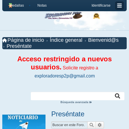
Medallas
Notas
Identificarse
Página de inicio
Índice general
Bienvenid@s
Preséntate
Acceso restringido a nuevos
usuarios.
Solicite registro a
exploradoresp2p@gmail.com
Búsqueda avanzada
Preséntate
Buscar
Búsqueda ava