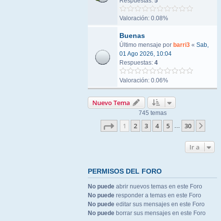
Respuestas:
5
Valoración: 0.08%
Buenas
Último mensaje por
barri3
«
Sab,
01 Ago 2026, 10:04
Respuestas:
4
Valoración: 0.06%
Nuevo Tema
745 temas
Página
1
de
30
1
2
3
4
5
30
Sigu
…
Ir a
PERMISOS DEL FORO
No puede
abrir nuevos temas en este Foro
No puede
responder a temas en este Foro
No puede
editar sus mensajes en este Foro
No puede
borrar sus mensajes en este Foro