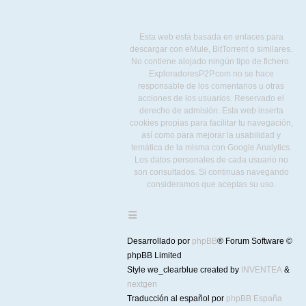
Esta web está basada en enlaces para
descargar con eMule, BitTorrent o similares.
No contiene alojado ningún tipo de fichero.
ExploradoresP2P.com no se hace
responsable de los comentarios u otras
acciones de los usuarios. Reservado el
derecho de admisión. Esta web inserta
cookies propias para facilitar tu navegación,
así como para mejorar la usabilidad y
temática de la misma con Google Analytics.
Los datos personales de cada usuario no
son consultados. Si continuas navegando
consideramos que aceptas su uso.
Desarrollado por
phpBB
® Forum Software ©
phpBB Limited
Style we_clearblue created by
INVENTEA
&
nextgen
Traducción al español por
phpBB España