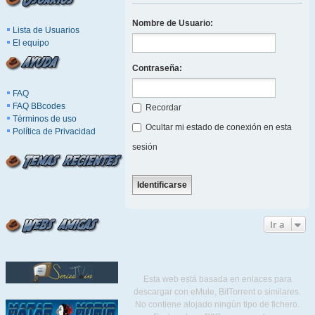
Nombre de Usuario:
Lista de Usuarios
El equipo
Contraseña:
FAQ
FAQ BBcodes
Recordar
Términos de uso
Ocultar mi estado de conexión en esta
Política de Privacidad
sesión
Ir a
Esta web está basada en enlaces para
descargar con eMule, BitTorrent o similares.
No contiene alojado ningún tipo de fichero.