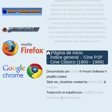
ExploradoresP2P.com no se hace
responsable de los comentarios u otras
acciones de los usuarios. Reservado el
derecho de admisión. Esta web inserta
cookies propias para facilitar tu navegación,
así como para mejorar la usabilidad y
temática de la misma con Google Analytics.
Los datos personales de cada usuario no
son consultados. Si continuas navegando
consideramos que aceptas su uso.
Página de inicio
Índice general
Cine P2P
Cine Clásico (1900 - 1989)
Desarrollado por
phpBB
® Forum Software ©
phpBB Limited
Style we_clearblue created by
INVENTEA
&
nextgen
Traducción al español por
phpBB España
Privacidad
|
Condiciones