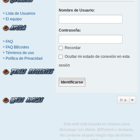
Nombre de Usuario:
Lista de Usuarios
El equipo
Contraseña:
FAQ
FAQ BBcodes
Recordar
Términos de uso
Ocultar mi estado de conexión en esta
Política de Privacidad
sesión
Ir a
Esta web está basada en enlaces para
descargar con eMule, BitTorrent o similares.
No contiene alojado ningún tipo de fichero.