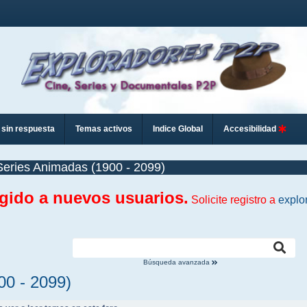
sin respuesta
Temas activos
Indice Global
Accesibilidad
Series Animadas (1900 - 2099)
ngido a nuevos usuarios.
Solicite registro a
explo
Búsqueda avanzada
00 - 2099)