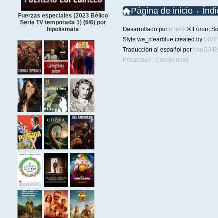
Página de inicio
Índ
Fuerzas especiales (2023 Bélico
Serie TV temporada 1) (6/6) por
Desarrollado por
phpBB
® Forum So
hipolismata
Style we_clearblue created by
INV
Traducción al español por
phpBB E
Privacidad
|
Condiciones