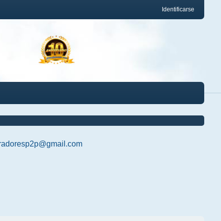
Identificarse
radoresp2p@gmail.com