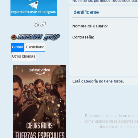
No tiene los permisos requeridos para
Identificarse
Nombre de Usuario:
Contraseña:
Global
Castellano
Otros Idiomas
Está categoría no tiene foros.
Esta web está basada en enlace
comentarios u otras acciones de
temática de la misma 