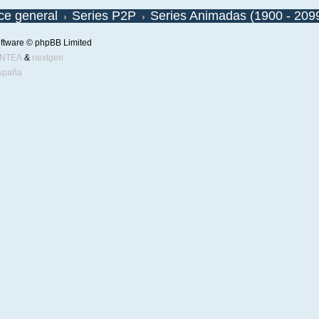
ice general
Series P2P
Series Animadas (1900 - 209
ftware © phpBB Limited
ENTEA
&
nextgen
spaña