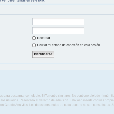
 ver o leer temas en este foro.
Recordar
Ocultar mi estado de conexión en esta sesión
s para descargar con eMule, BitTorrent o similares. No contiene alojado ningún t
 los usuarios. Reservado el derecho de admisión. Esta web inserta cookies propias 
con Google Analytics. Los datos personales de cada usuario no son consultados. 