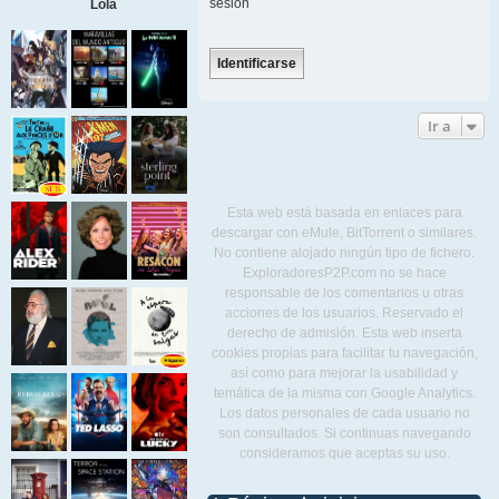
sesión
Lola
Ir a
Esta web está basada en enlaces para
descargar con eMule, BitTorrent o similares.
No contiene alojado ningún tipo de fichero.
ExploradoresP2P.com no se hace
responsable de los comentarios u otras
acciones de los usuarios. Reservado el
derecho de admisión. Esta web inserta
cookies propias para facilitar tu navegación,
así como para mejorar la usabilidad y
temática de la misma con Google Analytics.
Los datos personales de cada usuario no
son consultados. Si continuas navegando
consideramos que aceptas su uso.