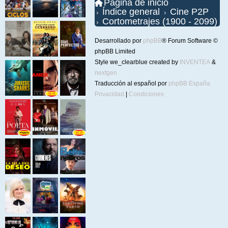
Página de inicio
Índice general
Cine P2P
Cortometrajes (1900 - 2099)
Desarrollado por
phpBB
® Forum Software ©
phpBB Limited
Style we_clearblue created by
INVENTEA
&
nextgen
Traducción al español por
phpBB España
Privacidad
|
Condiciones