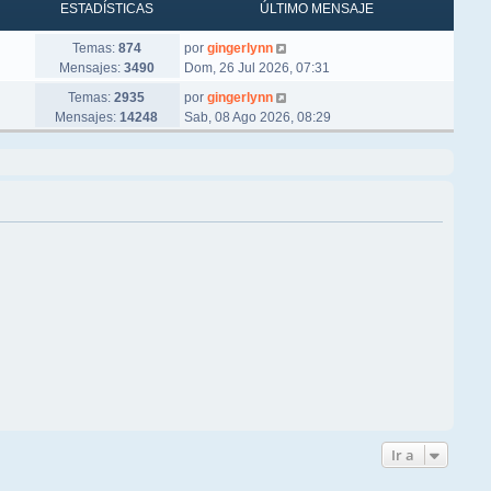
ESTADÍSTICAS
ÚLTIMO MENSAJE
Ver último mensaje
Temas:
874
por
gingerlynn
Mensajes:
3490
Dom, 26 Jul 2026, 07:31
Ver último mensaje
Temas:
2935
por
gingerlynn
Mensajes:
14248
Sab, 08 Ago 2026, 08:29
Ir a