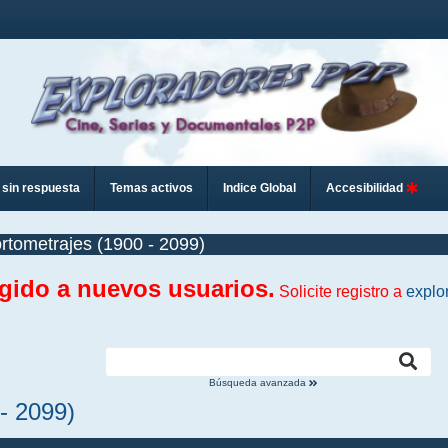
sin respuesta
Temas activos
Indice Global
Accesibilidad
rtometrajes (1900 - 2099)
ngido a nuevos usuarios.
Solicite registro a
explo
Búsqueda avanzada
- 2099)