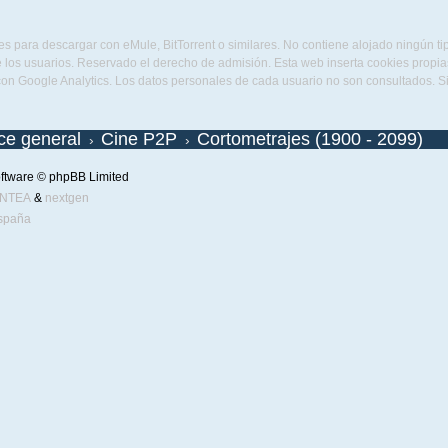
s para descargar con eMule, BitTorrent o similares. No contiene alojado ningún t
 los usuarios. Reservado el derecho de admisión. Esta web inserta cookies propias 
con Google Analytics. Los datos personales de cada usuario no son consultados. 
ice general
Cine P2P
Cortometrajes (1900 - 2099)
ftware © phpBB Limited
ENTEA
&
nextgen
spaña