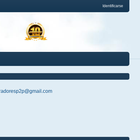
Identificarse
radoresp2p@gmail.com