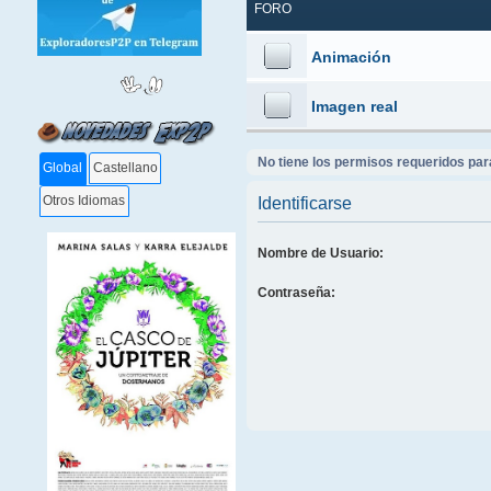
FORO
Animación
Imagen real
No tiene los permisos requeridos para
Global
Castellano
Otros Idiomas
Identificarse
Nombre de Usuario:
Contraseña: