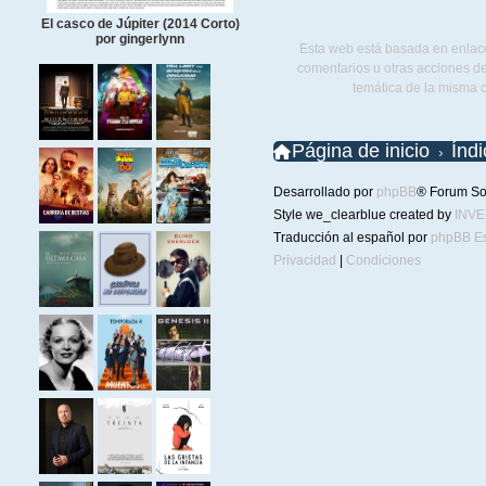
El casco de Júpiter (2014 Corto)
por gingerlynn
Esta web está basada en enlace
comentarios u otras acciones de
temática de la misma 
Página de inicio
Índ
Desarrollado por
phpBB
® Forum So
Style we_clearblue created by
INV
Traducción al español por
phpBB E
Privacidad
|
Condiciones