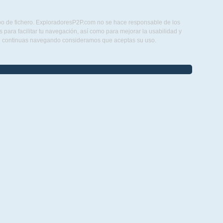
ipo de fichero. ExploradoresP2P.com no se hace responsable de los
para facilitar tu navegación, así como para mejorar la usabilidad y
Si continuas navegando consideramos que aceptas su uso.