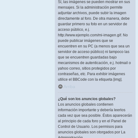
Sí, las imágenes se pueden mostrar en sus
mensajes. Si la administración permite
adjuntar archivos, puede subir la imagen
directamente al foro. De otra manera, debe
guardar primero su foto en un servidor de
acceso público, e.j.
http://www.ejemplo.com/mi-imagen.gif. No
puede publicar imágenes que se
encuentren en su PC (a menos que sea un
servidor de acceso público) ni tampoco las
que se encuentren guardadas bajo
mecanismos de autenticación, e.j. hotmail o
yahoo correo, sitios protegidos por
contraseñas, etc. Para exhibir imágenes
utilice el BBCode con la etiqueta [img].
Arriba
¿Qué son los anuncios globales?
Los anuncios globales contienen
información importante y debería leerlos
cada vez que sea posible. Éstos aparecerán
al principio de cada foro y en el Panel de
Control de Usuario. Los permisos para
anuncios globales son otorgados por La
Administración.