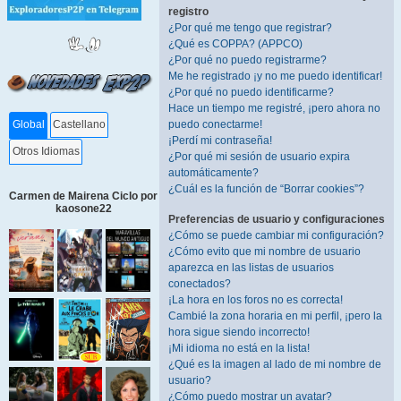
registro
¿Por qué me tengo que registrar?
¿Qué es COPPA? (APPCO)
¿Por qué no puedo registrarme?
Me he registrado ¡y no me puedo identificar!
¿Por qué no puedo identificarme?
Hace un tiempo me registré, ¡pero ahora no
puedo conectarme!
Global
Castellano
¡Perdí mi contraseña!
Otros Idiomas
¿Por qué mi sesión de usuario expira
automáticamente?
¿Cuál es la función de “Borrar cookies”?
Carmen de Mairena Ciclo por
kaosone22
Preferencias de usuario y configuraciones
¿Cómo se puede cambiar mi configuración?
¿Cómo evito que mi nombre de usuario
aparezca en las listas de usuarios
conectados?
¡La hora en los foros no es correcta!
Cambié la zona horaria en mi perfil, ¡pero la
hora sigue siendo incorrecto!
¡Mi idioma no está en la lista!
¿Qué es la imagen al lado de mi nombre de
usuario?
¿Cómo puedo mostrar un avatar?