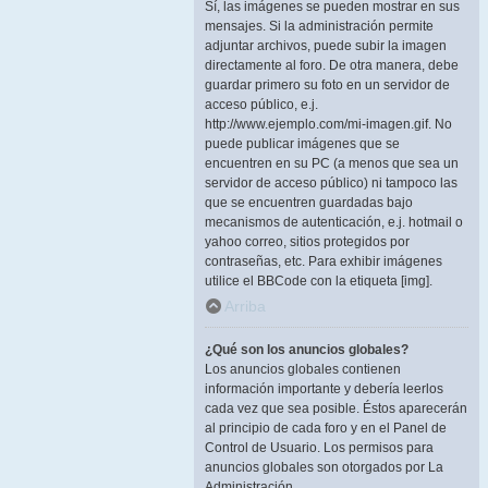
Sí, las imágenes se pueden mostrar en sus
mensajes. Si la administración permite
adjuntar archivos, puede subir la imagen
directamente al foro. De otra manera, debe
guardar primero su foto en un servidor de
acceso público, e.j.
http://www.ejemplo.com/mi-imagen.gif. No
puede publicar imágenes que se
encuentren en su PC (a menos que sea un
servidor de acceso público) ni tampoco las
que se encuentren guardadas bajo
mecanismos de autenticación, e.j. hotmail o
yahoo correo, sitios protegidos por
contraseñas, etc. Para exhibir imágenes
utilice el BBCode con la etiqueta [img].
Arriba
¿Qué son los anuncios globales?
Los anuncios globales contienen
información importante y debería leerlos
cada vez que sea posible. Éstos aparecerán
al principio de cada foro y en el Panel de
Control de Usuario. Los permisos para
anuncios globales son otorgados por La
Administración.