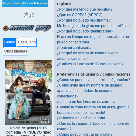
registro
¿Por qué me tengo que registrar?
¿Qué es COPPA? (APPCO)
¿Por qué no puedo registrarme?
Me he registrado ¡y no me puedo identificar!
¿Por qué no puedo identificarme?
Hace un tiempo me registré, ¡pero ahora no
puedo conectarme!
Global
Castellano
¡Perdí mi contraseña!
Otros Idiomas
¿Por qué mi sesión de usuario expira
automáticamente?
¿Cuál es la función de “Borrar cookies”?
Preferencias de usuario y configuraciones
¿Cómo se puede cambiar mi configuración?
¿Cómo evito que mi nombre de usuario
aparezca en las listas de usuarios
conectados?
¡La hora en los foros no es correcta!
Cambié la zona horaria en mi perfil, ¡pero la
hora sigue siendo incorrecto!
¡Mi idioma no está en la lista!
¿Qué es la imagen al lado de mi nombre de
Un día de pelos (2015
usuario?
Comedia TV) NUEVO ripeo
¿Cómo puedo mostrar un avatar?