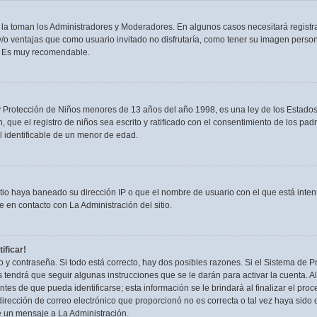
n la toman los Administradores y Moderadores. En algunos casos necesitará registra
/o ventajas que como usuario invitado no disfrutaría, como tener su imagen person
. Es muy recomendable.
rotección de Niños menores de 13 años del año 1998, es una ley de los Estados Uni
, que el registro de niños sea escrito y ratificado con el consentimiento de los p
l identificable de un menor de edad.
itio haya baneado su dirección IP o que el nombre de usuario con el que está inten
 en contacto con La Administración del sitio.
ificar!
 y contraseña. Si todo está correcto, hay dos posibles razones. Si el Sistema de Pr
tendrá que seguir algunas instrucciones que se le darán para activar la cuenta. 
es de que pueda identificarse; esta información se le brindará al finalizar el proces
irección de correo electrónico que proporcionó no es correcta o tal vez haya sido c
e un mensaje a La Administración.