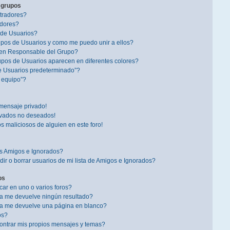
 grupos
tradores?
dores?
 de Usuarios?
pos de Usuarios y como me puedo unir a ellos?
en Responsable del Grupo?
pos de Usuarios aparecen en diferentes colores?
e Usuarios predeterminado”?
l equipo”?
mensaje privado!
ivados no deseados!
s maliciosos de alguien en este foro!
is Amigos e Ignorados?
r o borrar usuarios de mi lista de Amigos e Ignorados?
os
r en uno o varios foros?
a me devuelve ningún resultado?
a me devuelve una página en blanco?
os?
ntrar mis propios mensajes y temas?