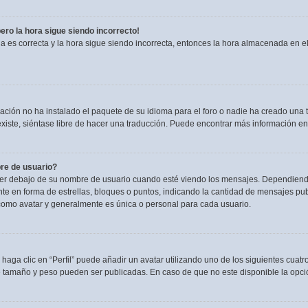
pero la hora sigue siendo incorrecto!
ia es correcta y la hora sigue siendo incorrecta, entonces la hora almacenada en 
ación no ha instalado el paquete de su idioma para el foro o nadie ha creado una t
existe, siéntase libre de hacer una traducción. Puede encontrar más información en
re de usuario?
debajo de su nombre de usuario cuando esté viendo los mensajes. Dependiendo de l
nte en forma de estrellas, bloques o puntos, indicando la cantidad de mensajes pu
omo avatar y generalmente es única o personal para cada usuario.
haga clic en “Perfil” puede añadir un avatar utilizando uno de los siguientes cuat
e tamaño y peso pueden ser publicadas. En caso de que no este disponible la opci