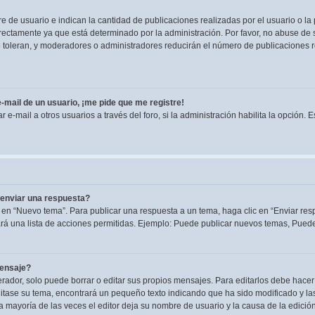
de usuario e indican la cantidad de publicaciones realizadas por el usuario o la 
ectamente ya que está determinado por la administración. Por favor, no abuse de s
lo toleran, y moderadores o administradores reducirán el número de publicaciones 
-mail de un usuario, ¡me pide que me registre!
e-mail a otros usuarios a través del foro, si la administración habilita la opción. 
enviar una respuesta?
 en “Nuevo tema”. Para publicar una respuesta a un tema, haga clic en “Enviar res
rá una lista de acciones permitidas. Ejemplo: Puede publicar nuevos temas, Puede 
mensaje?
dor, solo puede borrar o editar sus propios mensajes. Para editarlos debe hacer
editase su tema, encontrará un pequeño texto indicando que ha sido modificado y la
la mayoría de las veces el editor deja su nombre de usuario y la causa de la edic