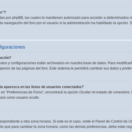
es”?
adas por phpBB, las cuales le mantienen autorizado para acceder a determinados re
a navegación del foro por el usuario si la administración ha habilitado la opción. S
figuraciones
ación?
datos y configuraciones están archivados en nuestra base de datos. Para modificarl
perior de las páginas del foro. Este sistema le permitirá cambiar sus datos y prefer
o aparezca en las listas de usuarios conectados?
en “Preferencias de Foros”, encontrará la opción
Ocultar mi estado de conexións
.
ará como usuario oculto.
espondiente a otra zona horaria. Si este es el caso, visite el Panel de Control de U
de que para cambiar la zona horaria, como las demás preferencias, debe estar regi