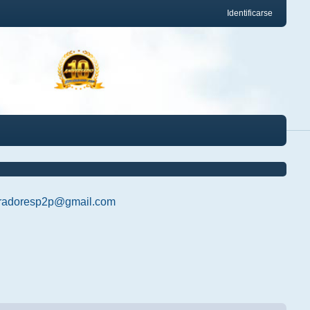
Identificarse
radoresp2p@gmail.com