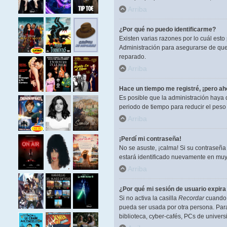
Arriba
¿Por qué no puedo identificarme?
Existen varias razones por lo cuál est
Administración para asegurarse de que 
reparado.
Arriba
Hace un tiempo me registré, ¡pero a
Es posible que la administración haya
periodo de tiempo para reducir el peso 
Arriba
¡Perdí mi contraseña!
No se asuste, ¡calma! Si su contraseña
estará identificado nuevamente en muy
Arriba
¿Por qué mi sesión de usuario expir
Si no activa la casilla
Recordar
cuando i
pueda ser usada por otra persona. Para
biblioteca, cyber-cafés, PCs de universi