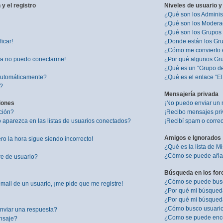
y el registro
Niveles de usuario y
¿Qué son los Adminis
¿Qué son los Modera
¿Qué son los Grupos
icar!
¿Donde están los Gru
¿Cómo me convierto 
ra no puedo conectarme!
¿Por qué algunos Gru
¿Qué es un “Grupo d
 automáticamente?
¿Qué es el enlace “E
”?
Mensajería privada
iones
¡No puedo enviar un 
ción?
¡Recibo mensajes pr
aparezca en las listas de usuarios conectados?
¡Recibí spam o correo
Amigos e Ignorados
ro la hora sigue siendo incorrecto!
¿Qué es la lista de M
¿Cómo se puede añadi
re de usuario?
Búsqueda en los for
¿Cómo se puede busca
mail de un usuario, ¡me pide que me registre!
¿Por qué mi búsqued
¿Por qué mi búsqued
¿Cómo busco usuari
nviar una respuesta?
¿Como se puede enco
nsaje?