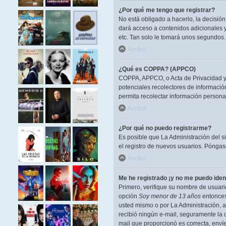
¿Por qué me tengo que registrar?
No está obligado a hacerlo, la decisió
dará acceso a contenidos adicionales y
etc. Tan solo le tomará unos segundos
Arriba
¿Qué es COPPA? (APPCO)
COPPA, APPCO, o Acta de Privacidad y P
potenciales recolectores de información
permita recolectar información persona
Arriba
¿Por qué no puedo registrarme?
Es posible que La Administración del s
el registro de nuevos usuarios. Póngase
Arriba
Me he registrado ¡y no me puedo ident
Primero, verifique su nombre de usuario
opción
Soy menor de 13 años
entonces 
usted mismo o por La Administración, ant
recibió ningún e-mail, seguramente la d
mail que proporcionó es correcta, enví