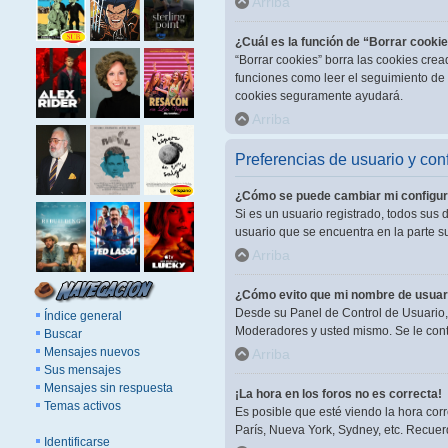
Arriba
¿Cuál es la función de “Borrar cooki
“Borrar cookies” borra las cookies cre
funciones como leer el seguimiento de l
cookies seguramente ayudará.
Arriba
Preferencias de usuario y con
¿Cómo se puede cambiar mi configur
Si es un usuario registrado, todos sus 
usuario que se encuentra en la parte su
Arriba
¿Cómo evito que mi nombre de usuari
Desde su Panel de Control de Usuario, 
Índice general
Moderadores y usted mismo. Se le cont
Buscar
Mensajes nuevos
Arriba
Sus mensajes
Mensajes sin respuesta
¡La hora en los foros no es correcta!
Temas activos
Es posible que esté viendo la hora corr
París, Nueva York, Sydney, etc. Recuer
Identificarse