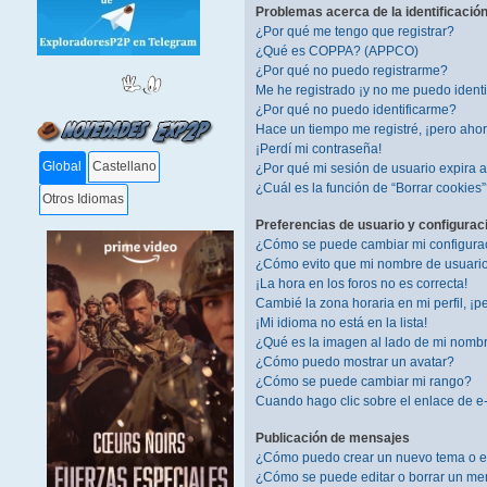
Problemas acerca de la identificación 
¿Por qué me tengo que registrar?
¿Qué es COPPA? (APPCO)
¿Por qué no puedo registrarme?
Me he registrado ¡y no me puedo identif
¿Por qué no puedo identificarme?
Hace un tiempo me registré, ¡pero aho
¡Perdí mi contraseña!
Global
Castellano
¿Por qué mi sesión de usuario expira
¿Cuál es la función de “Borrar cookies
Otros Idiomas
Preferencias de usuario y configurac
¿Cómo se puede cambiar mi configura
¿Cómo evito que mi nombre de usuario 
¡La hora en los foros no es correcta!
Cambié la zona horaria en mi perfil, ¡pe
¡Mi idioma no está en la lista!
¿Qué es la imagen al lado de mi nomb
¿Cómo puedo mostrar un avatar?
¿Cómo se puede cambiar mi rango?
Cuando hago clic sobre el enlace de e-
Publicación de mensajes
¿Cómo puedo crear un nuevo tema o e
¿Cómo se puede editar o borrar un me