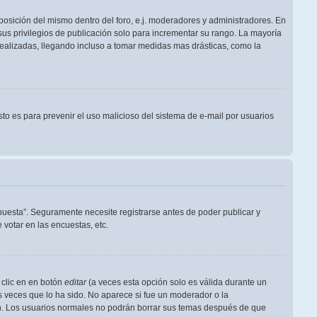
posición del mismo dentro del foro, e.j. moderadores y administradores. En
us privilegios de publicación solo para incrementar su rango. La mayoría
realizadas, llegando incluso a tomar medidas mas drásticas, como la
Esto es para prevenir el uso malicioso del sistema de e-mail por usuarios
puesta”. Seguramente necesite registrarse antes de poder publicar y
votar en las encuestas, etc.
 clic en en botón
editar
(a veces esta opción solo es válida durante un
s veces que lo ha sido. No aparece si fue un moderador o la
ión. Los usuarios normales no podrán borrar sus temas después de que