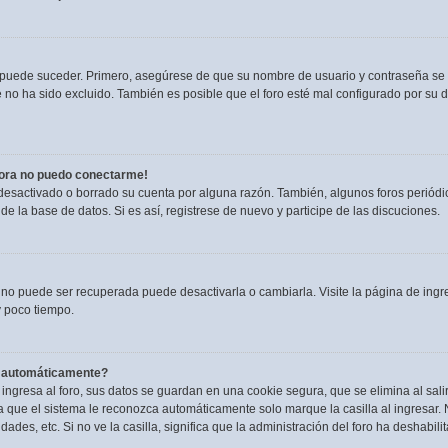
o puede suceder. Primero, asegúrese de que su nombre de usuario y contraseña se
no ha sido excluido. También es posible que el foro esté mal configurado por su du
hora no puedo conectarme!
 desactivado o borrado su cuenta por alguna razón. También, algunos foros perió
de la base de datos. Si es así, registrese de nuevo y participe de las discuciones.
 no puede ser recuperada puede desactivarla o cambiarla. Visite la página de ingre
 poco tiempo.
a automáticamente?
ngresa al foro, sus datos se guardan en una cookie segura, que se elimina al salir
 que el sistema le reconozca automáticamente solo marque la casilla al ingresar.
dades, etc. Si no ve la casilla, significa que la administración del foro ha deshabili