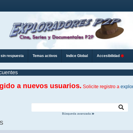
sin respuesta
Temas activos
Indice Global
Accesibilidad
cuentes
ngido a nuevos usuarios.
Solicite registro a
explo
Búsqueda avanzada
s