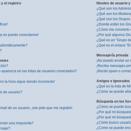
y el registro
Niveles de usuario y
¿Qué son los Adminis
¿Qué son los Modera
¿Qué son los Grupos
icar!
¿Donde están los Gru
¿Cómo me convierto 
ra no puedo conectarme!
¿Por qué algunos Gru
¿Qué es un “Grupo d
 automáticamente?
¿Qué es el enlace “E
”?
Mensajería privada
iones
¡No puedo enviar un 
ción?
¡Recibo mensajes pr
aparezca en las listas de usuarios conectados?
¡Recibí spam o correo
Amigos e Ignorados
ro la hora sigue siendo incorrecto!
¿Qué es la lista de M
¿Cómo se puede añadi
re de usuario?
Búsqueda en los for
¿Cómo se puede busca
mail de un usuario, ¡me pide que me registre!
¿Por qué mi búsqued
¿Por qué mi búsqued
¿Cómo busco usuari
nviar una respuesta?
¿Como se puede enco
nsaje?