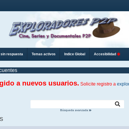
sin respuesta
Temas activos
Indice Global
Accesibilidad
cuentes
ngido a nuevos usuarios.
Solicite registro a
explo
Búsqueda avanzada
s