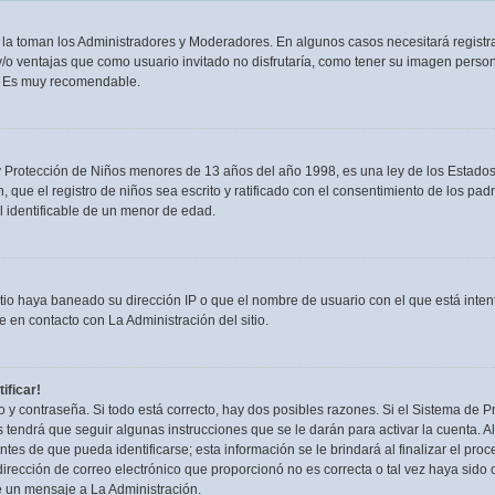
n la toman los Administradores y Moderadores. En algunos casos necesitará registra
/o ventajas que como usuario invitado no disfrutaría, como tener su imagen person
. Es muy recomendable.
rotección de Niños menores de 13 años del año 1998, es una ley de los Estados Uni
, que el registro de niños sea escrito y ratificado con el consentimiento de los p
l identificable de un menor de edad.
itio haya baneado su dirección IP o que el nombre de usuario con el que está inten
 en contacto con La Administración del sitio.
ificar!
 y contraseña. Si todo está correcto, hay dos posibles razones. Si el Sistema de Pr
tendrá que seguir algunas instrucciones que se le darán para activar la cuenta. 
es de que pueda identificarse; esta información se le brindará al finalizar el proces
irección de correo electrónico que proporcionó no es correcta o tal vez haya sido c
e un mensaje a La Administración.