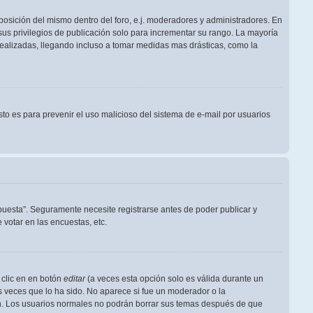
posición del mismo dentro del foro, e.j. moderadores y administradores. En
us privilegios de publicación solo para incrementar su rango. La mayoría
realizadas, llegando incluso a tomar medidas mas drásticas, como la
Esto es para prevenir el uso malicioso del sistema de e-mail por usuarios
puesta”. Seguramente necesite registrarse antes de poder publicar y
votar en las encuestas, etc.
 clic en en botón
editar
(a veces esta opción solo es válida durante un
s veces que lo ha sido. No aparece si fue un moderador o la
ión. Los usuarios normales no podrán borrar sus temas después de que