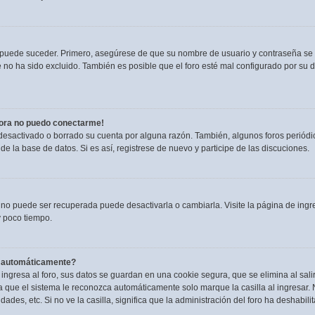
o puede suceder. Primero, asegúrese de que su nombre de usuario y contraseña se
no ha sido excluido. También es posible que el foro esté mal configurado por su du
hora no puedo conectarme!
 desactivado o borrado su cuenta por alguna razón. También, algunos foros perió
de la base de datos. Si es así, registrese de nuevo y participe de las discuciones.
 no puede ser recuperada puede desactivarla o cambiarla. Visite la página de ingre
 poco tiempo.
a automáticamente?
ngresa al foro, sus datos se guardan en una cookie segura, que se elimina al salir
 que el sistema le reconozca automáticamente solo marque la casilla al ingresar.
dades, etc. Si no ve la casilla, significa que la administración del foro ha deshabili