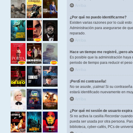
Arriba
¿Por qué no puedo identificarme?
Existen varias razones por lo cuál est
Administración para asegurarse de que 
reparado.
Arriba
Hace un tiempo me registré, ¡pero a
Es posible que la administración haya
periodo de tiempo para reducir el peso 
Arriba
¡Perdí mi contraseña!
No se asuste, ¡calma! Si su contraseña
estará identificado nuevamente en muy
Arriba
¿Por qué mi sesión de usuario expir
Si no activa la casilla
Recordar
cuando i
pueda ser usada por otra persona. Para
biblioteca, cyber-cafés, PCs de universi