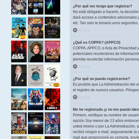
¿Por qué me tengo que registrar?
No está obligado a hacerlo, la decisió
dará acceso a contenidos adicionales y
etc. Tan solo le tomará unos segundos
Arriba
¿Qué es COPPA? (APPCO)
COPPA, APPCO, o Acta de Privacidad y P
potenciales recolectores de información
permita recolectar información persona
Arriba
¿Por qué no puedo registrarme?
Es posible que La Administración del s
el registro de nuevos usuarios. Póngase
Arriba
Me he registrado ¡y no me puedo ident
Primero, verifique su nombre de usuario
opción
Soy menor de 13 años
entonces 
usted mismo o por La Administración, ant
recibió ningún e-mail, seguramente la d
mail que proporcionó es correcta, enví