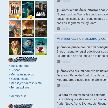
Arriba
¿Cuál es la función de “Borrar cooki
“Borrar cookies” borra las cookies cre
funciones como leer el seguimiento de l
cookies seguramente ayudará.
Arriba
Preferencias de usuario y con
¿Cómo se puede cambiar mi configur
Si es un usuario registrado, todos sus 
usuario que se encuentra en la parte su
Arriba
Índice general
Buscar
¿Cómo evito que mi nombre de usuari
Mensajes nuevos
Desde su Panel de Control de Usuario, 
Sus mensajes
Moderadores y usted mismo. Se le cont
Mensajes sin respuesta
Arriba
Temas activos
¡La hora en los foros no es correcta!
Identificarse
Es posible que esté viendo la hora corr
París, Nueva York, Sydney, etc. Recuer