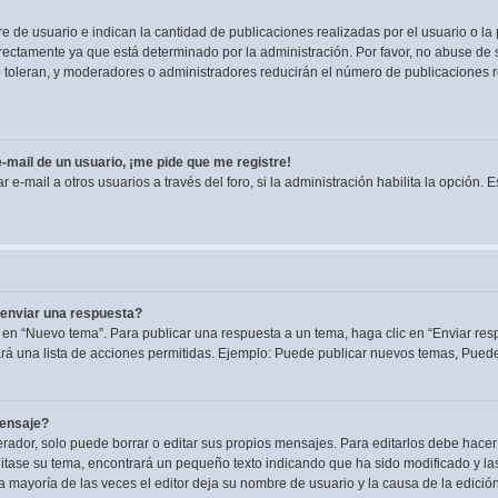
de usuario e indican la cantidad de publicaciones realizadas por el usuario o la 
ectamente ya que está determinado por la administración. Por favor, no abuse de s
lo toleran, y moderadores o administradores reducirán el número de publicaciones 
-mail de un usuario, ¡me pide que me registre!
e-mail a otros usuarios a través del foro, si la administración habilita la opción. 
enviar una respuesta?
 en “Nuevo tema”. Para publicar una respuesta a un tema, haga clic en “Enviar res
rá una lista de acciones permitidas. Ejemplo: Puede publicar nuevos temas, Puede 
mensaje?
dor, solo puede borrar o editar sus propios mensajes. Para editarlos debe hacer
editase su tema, encontrará un pequeño texto indicando que ha sido modificado y la
la mayoría de las veces el editor deja su nombre de usuario y la causa de la edic