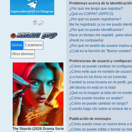
Problemas acerca de la identificación 
¿Por qué me tengo que registrar?
¿Qué es COPPA? (APPCO)
¿Por qué no puedo registrarme?
Me he registrado ¡y no me puedo identif
¿Por qué no puedo identificarme?
Hace un tiempo me registré, ¡pero aho
¡Perdí mi contraseña!
Global
Castellano
¿Por qué mi sesión de usuario expira
¿Cuál es la función de “Borrar cookies
Otros Idiomas
Preferencias de usuario y configurac
¿Cómo se puede cambiar mi configura
¿Cómo evito que mi nombre de usuario 
¡La hora en los foros no es correcta!
Cambié la zona horaria en mi perfil, ¡pe
¡Mi idioma no está en la lista!
¿Qué es la imagen al lado de mi nomb
¿Cómo puedo mostrar un avatar?
¿Cómo se puede cambiar mi rango?
Cuando hago clic sobre el enlace de e-
Publicación de mensajes
¿Cómo puedo crear un nuevo tema o e
The Shards (2026 Drama Serie
¿Cómo se puede editar o borrar un me