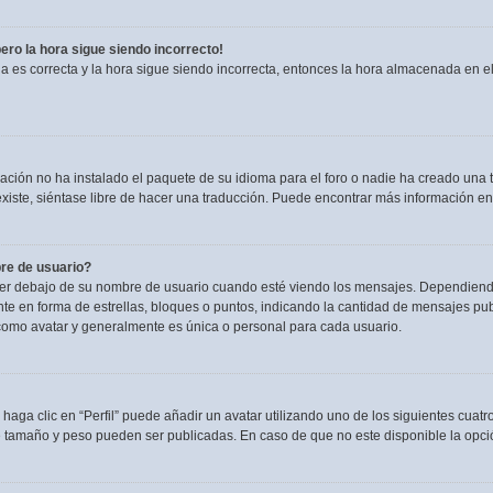
pero la hora sigue siendo incorrecto!
ia es correcta y la hora sigue siendo incorrecta, entonces la hora almacenada en 
ación no ha instalado el paquete de su idioma para el foro o nadie ha creado una t
existe, siéntase libre de hacer una traducción. Puede encontrar más información en
re de usuario?
debajo de su nombre de usuario cuando esté viendo los mensajes. Dependiendo de l
nte en forma de estrellas, bloques o puntos, indicando la cantidad de mensajes pu
omo avatar y generalmente es única o personal para cada usuario.
haga clic en “Perfil” puede añadir un avatar utilizando uno de los siguientes cuat
e tamaño y peso pueden ser publicadas. En caso de que no este disponible la opci