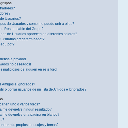
 grupos
tradores?
dores?
 de Usuarios?
pos de Usuarios y como me puedo unir a ellos?
en Responsable del Grupo?
pos de Usuarios aparecen en diferentes colores?
e Usuarios predeterminado”?
l equipo”?
mensaje privado!
ivados no deseados!
s maliciosos de alguien en este foro!
is Amigos e Ignorados?
r o borrar usuarios de mi lista de Amigos e Ignorados?
os
r en uno o varios foros?
a me devuelve ningún resultado?
a me devuelve una página en blanco?
os?
ntrar mis propios mensajes y temas?