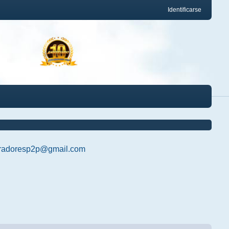
Identificarse
radoresp2p@gmail.com