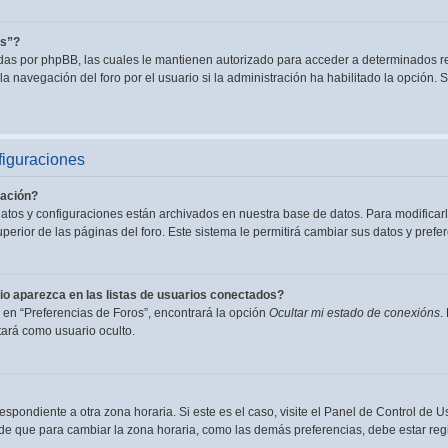
es”?
adas por phpBB, las cuales le mantienen autorizado para acceder a determinados re
a navegación del foro por el usuario si la administración ha habilitado la opción. S
figuraciones
ación?
datos y configuraciones están archivados en nuestra base de datos. Para modificarl
perior de las páginas del foro. Este sistema le permitirá cambiar sus datos y prefer
o aparezca en las listas de usuarios conectados?
en “Preferencias de Foros”, encontrará la opción
Ocultar mi estado de conexións
.
ará como usuario oculto.
espondiente a otra zona horaria. Si este es el caso, visite el Panel de Control de U
de que para cambiar la zona horaria, como las demás preferencias, debe estar regi