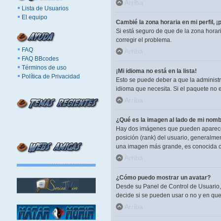
Arriba
Lista de Usuarios
El equipo
Cambié la zona horaria en mi perfil, ¡
Si está seguro de que de la zona horar
corregir el problema.
FAQ
Arriba
FAQ BBcodes
Términos de uso
¡Mi idioma no está en la lista!
Política de Privacidad
Esto se puede deber a que la administr
idioma que necesita. Si el paquete no 
Arriba
¿Qué es la imagen al lado de mi nomb
Hay dos imágenes que pueden aparecer 
posición (rank) del usuario, generalme
una imagen más grande, es conocida c
Arriba
¿Cómo puedo mostrar un avatar?
Desde su Panel de Control de Usuario, 
decide si se pueden usar o no y en qu
Arriba