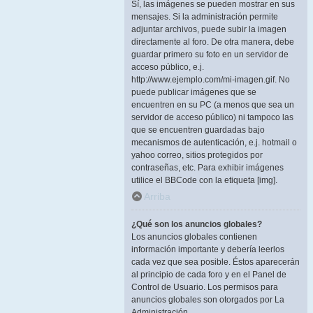
Sí, las imágenes se pueden mostrar en sus
mensajes. Si la administración permite
adjuntar archivos, puede subir la imagen
directamente al foro. De otra manera, debe
guardar primero su foto en un servidor de
acceso público, e.j.
http://www.ejemplo.com/mi-imagen.gif. No
puede publicar imágenes que se
encuentren en su PC (a menos que sea un
servidor de acceso público) ni tampoco las
que se encuentren guardadas bajo
mecanismos de autenticación, e.j. hotmail o
yahoo correo, sitios protegidos por
contraseñas, etc. Para exhibir imágenes
utilice el BBCode con la etiqueta [img].
Arriba
¿Qué son los anuncios globales?
Los anuncios globales contienen
información importante y debería leerlos
cada vez que sea posible. Éstos aparecerán
al principio de cada foro y en el Panel de
Control de Usuario. Los permisos para
anuncios globales son otorgados por La
Administración.