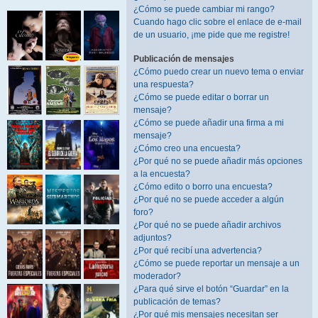
¿Cómo se puede cambiar mi rango?
Cuando hago clic sobre el enlace de e-mail
de un usuario, ¡me pide que me registre!
Publicación de mensajes
¿Cómo puedo crear un nuevo tema o enviar
una respuesta?
¿Cómo se puede editar o borrar un
mensaje?
¿Cómo se puede añadir una firma a mi
mensaje?
¿Cómo creo una encuesta?
¿Por qué no se puede añadir más opciones
a la encuesta?
¿Cómo edito o borro una encuesta?
¿Por qué no se puede acceder a algún
foro?
¿Por qué no se puede añadir archivos
adjuntos?
¿Por qué recibí una advertencia?
¿Cómo se puede reportar un mensaje a un
moderador?
¿Para qué sirve el botón “Guardar” en la
publicación de temas?
¿Por qué mis mensajes necesitan ser