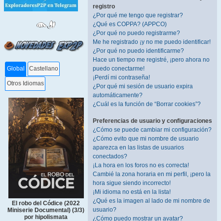
registro
¿Por qué me tengo que registrar?
¿Qué es COPPA? (APPCO)
¿Por qué no puedo registrarme?
Me he registrado ¡y no me puedo identificar!
¿Por qué no puedo identificarme?
Hace un tiempo me registré, ¡pero ahora no
puedo conectarme!
Global
Castellano
¡Perdí mi contraseña!
Otros Idiomas
¿Por qué mi sesión de usuario expira
automáticamente?
¿Cuál es la función de “Borrar cookies”?
Preferencias de usuario y configuraciones
¿Cómo se puede cambiar mi configuración?
¿Cómo evito que mi nombre de usuario
aparezca en las listas de usuarios
conectados?
¡La hora en los foros no es correcta!
Cambié la zona horaria en mi perfil, ¡pero la
hora sigue siendo incorrecto!
¡Mi idioma no está en la lista!
¿Qué es la imagen al lado de mi nombre de
El robo del Códice (2022
usuario?
Miniserie Documental) (3/3)
por hipolismata
¿Cómo puedo mostrar un avatar?