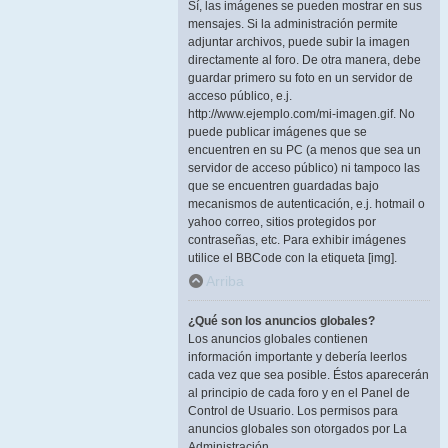
Sí, las imágenes se pueden mostrar en sus
mensajes. Si la administración permite
adjuntar archivos, puede subir la imagen
directamente al foro. De otra manera, debe
guardar primero su foto en un servidor de
acceso público, e.j.
http://www.ejemplo.com/mi-imagen.gif. No
puede publicar imágenes que se
encuentren en su PC (a menos que sea un
servidor de acceso público) ni tampoco las
que se encuentren guardadas bajo
mecanismos de autenticación, e.j. hotmail o
yahoo correo, sitios protegidos por
contraseñas, etc. Para exhibir imágenes
utilice el BBCode con la etiqueta [img].
Arriba
¿Qué son los anuncios globales?
Los anuncios globales contienen
información importante y debería leerlos
cada vez que sea posible. Éstos aparecerán
al principio de cada foro y en el Panel de
Control de Usuario. Los permisos para
anuncios globales son otorgados por La
Administración.