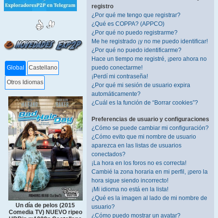
registro
¿Por qué me tengo que registrar?
¿Qué es COPPA? (APPCO)
¿Por qué no puedo registrarme?
Me he registrado ¡y no me puedo identificar!
¿Por qué no puedo identificarme?
Hace un tiempo me registré, ¡pero ahora no
puedo conectarme!
Global
Castellano
¡Perdí mi contraseña!
Otros Idiomas
¿Por qué mi sesión de usuario expira
automáticamente?
¿Cuál es la función de “Borrar cookies”?
Preferencias de usuario y configuraciones
¿Cómo se puede cambiar mi configuración?
¿Cómo evito que mi nombre de usuario
aparezca en las listas de usuarios
conectados?
¡La hora en los foros no es correcta!
Cambié la zona horaria en mi perfil, ¡pero la
hora sigue siendo incorrecto!
¡Mi idioma no está en la lista!
¿Qué es la imagen al lado de mi nombre de
Un día de pelos (2015
usuario?
Comedia TV) NUEVO ripeo
¿Cómo puedo mostrar un avatar?