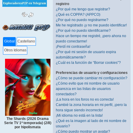
registro
¿Por qué me tengo que registrar?
¿Qué es COPPA? (APPCO)
¿Por qué no puedo registrarme?
Me he registrado ¡y no me puedo identificar!
¿Por qué no puedo identificarme?
Hace un tiempo me registré, ¡pero ahora no
puedo conectarme!
Global
Castellano
¡Perdí mi contraseña!
Otros Idiomas
¿Por qué mi sesión de usuario expira
automáticamente?
¿Cuál es la función de “Borrar cookies”?
Preferencias de usuario y configuraciones
¿Cómo se puede cambiar mi configuración?
¿Cómo evito que mi nombre de usuario
aparezca en las listas de usuarios
conectados?
¡La hora en los foros no es correcta!
Cambié la zona horaria en mi perfil, ¡pero la
hora sigue siendo incorrecto!
¡Mi idioma no está en la lista!
The Shards (2026 Drama
¿Qué es la imagen al lado de mi nombre de
Serie TV 1ª temporada) (2/8)
usuario?
por hipolismata
¿Cómo puedo mostrar un avatar?