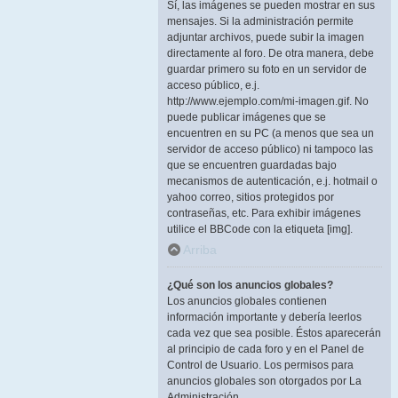
Sí, las imágenes se pueden mostrar en sus
mensajes. Si la administración permite
adjuntar archivos, puede subir la imagen
directamente al foro. De otra manera, debe
guardar primero su foto en un servidor de
acceso público, e.j.
http://www.ejemplo.com/mi-imagen.gif. No
puede publicar imágenes que se
encuentren en su PC (a menos que sea un
servidor de acceso público) ni tampoco las
que se encuentren guardadas bajo
mecanismos de autenticación, e.j. hotmail o
yahoo correo, sitios protegidos por
contraseñas, etc. Para exhibir imágenes
utilice el BBCode con la etiqueta [img].
Arriba
¿Qué son los anuncios globales?
Los anuncios globales contienen
información importante y debería leerlos
cada vez que sea posible. Éstos aparecerán
al principio de cada foro y en el Panel de
Control de Usuario. Los permisos para
anuncios globales son otorgados por La
Administración.